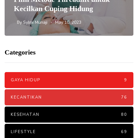
Kecilkan Cuping Hidung
By
Sylmi Munaji
May 10, 2023
Categories
GAYA HIDUP
9
KECANTIKAN
76
KESEHATAN
80
LIFESTYLE
69