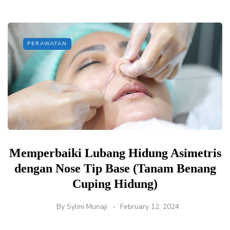
PERAWATAN
Memperbaiki Lubang Hidung Asimetris
dengan Nose Tip Base (Tanam Benang
Cuping Hidung)
By
Sylmi Munaji
February 12, 2024