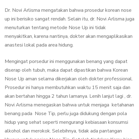
Dr. Novi Arlisma mengatakan bahwa prosedur korean nose
up ini berisiko sangat rendah. Selain itu, dr. Novi Arlisma juga
menuturkan tentang metode Nose Up ini tidak
menyakitkan, karena nantinya, dokter akan mengaplikasikan
anastesi lokal pada area hidung.
Mengingat porsedur ini menggunakan benang yang dapat
diserap oleh tubuh, maka dapat dipastikan bahwa Korean
Nose Up aman selama dikerjakan oleh dokter professional.
Prosedur ini hanya membutuhkan waktu 15 menit saja dan
akan bertahan hingga 2 tahun lamanya. Lenih lanjut lagi , dr.
Novi Arlisma menegaskan bahwa untuk menjaga ketahanan
benang pada Nose Tip, perlu juga didukung dengan pola
hidup yang sehat seperti mengurangi kebiasaan konsumsi
alkohol dan merokok. Selebihnya, tidak ada pantangan