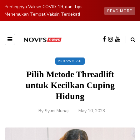
Pentingnya Vaksin COVID-19, dan Tips
READ MORE
Menemukan Tempat Vaksin Terdekat!
PERAWATAN
Pilih Metode Threadlift
untuk Kecilkan Cuping
Hidung
By
Sylmi Munaji
May 10, 2023