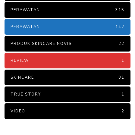
PERAWATAN
315
PERAWATAN
142
PRODUK SKINCARE NOVIS
22
REVIEW
1
SKINCARE
81
TRUE STORY
1
VIDEO
2