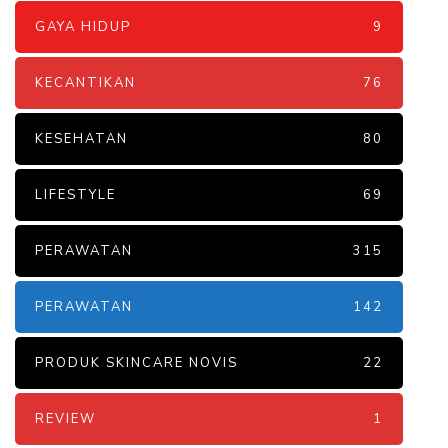
GAYA HIDUP
9
KECANTIKAN
76
KESEHATAN
80
LIFESTYLE
69
PERAWATAN
315
PERAWATAN
142
PRODUK SKINCARE NOVIS
22
REVIEW
1