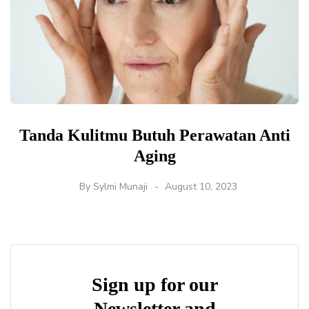
Tanda Kulitmu Butuh Perawatan Anti
Aging
By
Sylmi Munaji
August 10, 2023
Sign up for our
Newsletter and