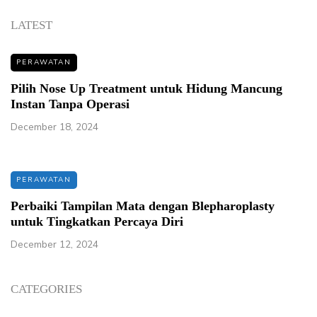
LATEST
PERAWATAN
Pilih Nose Up Treatment untuk Hidung Mancung
Instan Tanpa Operasi
December 18, 2024
PERAWATAN
Perbaiki Tampilan Mata dengan Blepharoplasty
untuk Tingkatkan Percaya Diri
December 12, 2024
CATEGORIES