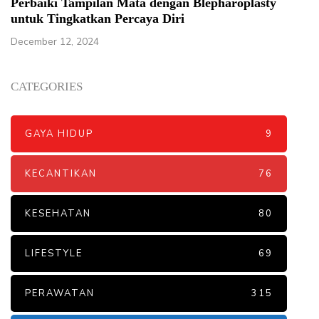
Perbaiki Tampilan Mata dengan Blepharoplasty
untuk Tingkatkan Percaya Diri
December 12, 2024
CATEGORIES
GAYA HIDUP
9
KECANTIKAN
76
KESEHATAN
80
LIFESTYLE
69
PERAWATAN
315