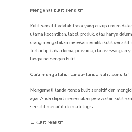
Treatment, Satu
Perawatan Seg
Mengenal kulit sensitif
Manfaat
Kulit sensitif adalah frasa yang cukup umum dala
By
Sylmi Munaji
Nove
utama kecantikan, label produk, atau hanya dala
orang mengatakan mereka memiliki kulit sensitif m
terhadap bahan kimia, pewarna, dan wewangian y
langsung dengan kulit.
Cara mengetahui tanda-tanda kulit sensitif
Mengamati tanda-tanda kulit sensitif dan mengid
agar Anda dapat menemukan perawatan kulit yang 
sensitif menurut dermatologis:
1. Kulit reaktif