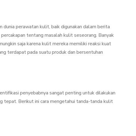
Kulit Setelah Facial
udang
Treatment? Ini
Penjelasannya
m dunia perawatan kulit, baik digunakan dalam berita
mber 26, 2021
By
Sylmi Munaji
November 20, 2021
m percakapan tentang masalah kulit seseorang. Banyak
ungkin saja karena kulit mereka memiliki reaksi kuat
ang terdapat pada suatu produk dan bersentuhan
entifikasi penyebabnya sangat penting untuk dilakukan
tepat. Berikut ini cara mengetahui tanda-tanda kulit