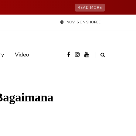
READ MORE
NOVI’S ON SHOPEE
ry
Video
 Bagaimana