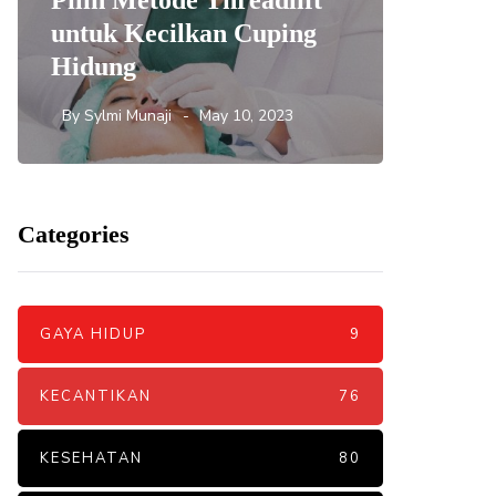
Pilih Metode Threadlift
Mengat
untuk Kecilkan Cuping
yang 
Hidung
DNA S
By
Sylmi Munaji
May 10, 2023
By
Sylmi 
Categories
GAYA HIDUP
9
KECANTIKAN
76
KESEHATAN
80