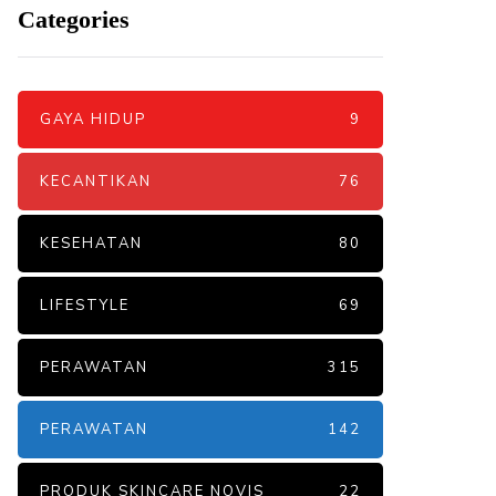
Categories
GAYA HIDUP
9
KECANTIKAN
76
KESEHATAN
80
LIFESTYLE
69
PERAWATAN
315
PERAWATAN
142
PRODUK SKINCARE NOVIS
22