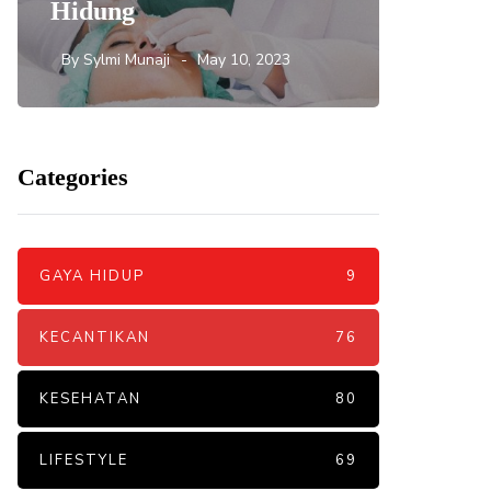
Hidung
DNA S
By
Sylmi Munaji
May 10, 2023
By
Sylmi 
Categories
GAYA HIDUP
9
KECANTIKAN
76
KESEHATAN
80
LIFESTYLE
69