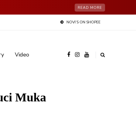
READ MORE
NOVI’S ON SHOPEE
ry
Video
uci Muka