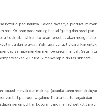
Penjelasannya
mber 26, 2021
By
Sylmi Munaji
November 20, 2021
bisa kotor di pagi harinya. Karena faktanya, produksi minyak
lam hari. Kotoran pada sarung bantal/guling dan sprei pun
bila tidak dibersihkan, kotoran tersebut akan mengendap
 kulit mati dan jerawat. Sehingga, sangat disarankan untuk
gendap semalaman dan membersihkan minyak. Selain itu,
mempersiapkan kulit untuk menyerap rutinitas skincare
ran, polusi, minyak dan makeup (apabila kamu memakainya)
yumbat pori-pori wajahmu. Ketika hal itu terjadi dan
 adalah penumpukkan kotoran yang menjadi sel kulit mati