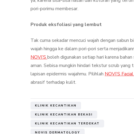
ya, karena sisa-sisa riasan dan kotoran yang ter
pori-porimu membesar.
Produk eksfoliasi yang lembut
Tak cuma sekadar mencuci wajah dengan sabun bia
wajah hingga ke dalam pori-pori serta menjadikan
NOVI’S
boleh digunakan setiap hari karena baha
aman. Sebisa mungkin hindari tekstur scrub yang t
lapisan epidermis wajahmu. Pilihlah
NOVI’S Facia
abrasif terhadap kulit.
KLINIK KECANTIKAN
KLINIK KECANTIKAN BEKASI
KLINIK KECANTIKAN TERDEKAT
NOVIS DERMATOLOGY