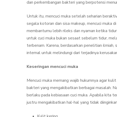
dan perkembangan bakteri yang berpotensi menu
Untuk itu, mencuci muka setelah seharian berakt
segala kotoran dan sisa makeup, mencuci muka di
membantumu lebih rileks dan nyaman ketika tidur
untuk cuci muka bukan sesaat sebelum tidur, mela
terbenam. Karena, berdasarkan penelitian ilmiah, s
internal untuk melindungi dari terjadinya kerusa
Keseringan mencuci muka
Mencuci muka memang wajib hukumnya agar kulit t
bakteri yang mengakibatkan berbagai masalah. Namun
berlaku pada kebiasaan cuci muka. Apabila kita t
justru mengakibatkan hal-hal yang tidak diinginkan
Kulit kering