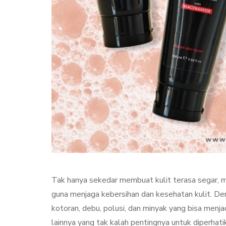
KECANTIKAN
PERAWA
Tak hanya sekedar membuat kulit terasa segar, m
Collagen Stimul
guna menjaga kebersihan dan kesehatan kulit. Den
Treatment, Satu
kotoran, debu, polusi, dan minyak yang bisa menja
Perawatan Seg
lainnya yang tak kalah pentingnya untuk diperhat