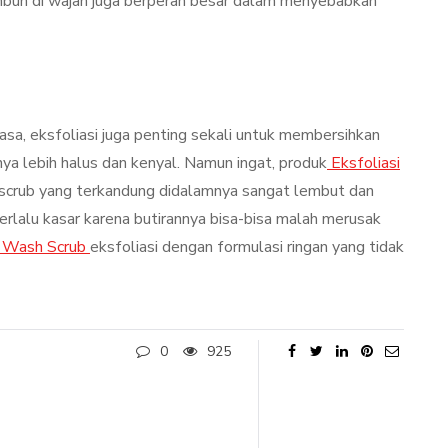
timbun di wajah juga berperan besar dalam menyebabkan
sa, eksfoliasi juga penting sekali untuk membersihkan
nya lebih halus dan kenyal. Namun ingat, produk
Eksfoliasi
n scrub yang terkandung didalamnya sangat lembut dan
erlalu kasar karena butirannya bisa-bisa malah merusak
l Wash Scrub
eksfoliasi dengan formulasi ringan yang tidak
0
925