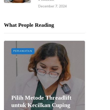
December 7, 2024
What People Reading
PERAWATAN
PERAWAT
Pilih Metode Threadlift
Mengat
untuk Kecilkan Cuping
yang 