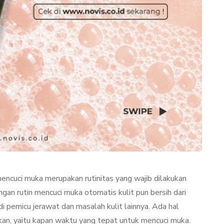
TAN
LIFESTYLE
encuci muka merupakan rutinitas yang wajib dilakukan
ator
Terjadi Pengelupasan
gan rutin mencuci muka otomatis kulit pun bersih dari
Kulit Setelah Facial
di pemicu jerawat dan masalah kulit lainnya. Ada hal
udang
Treatment? Ini
ikan, yaitu kapan waktu yang tepat untuk mencuci muka.