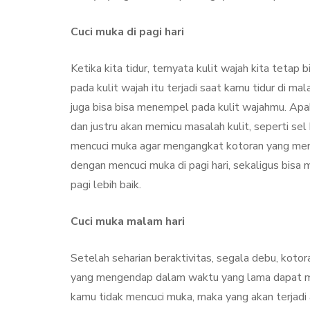
Manfaat
Cuci muka di pagi hari
By
Sylmi Munaji
Nove
Ketika kita tidur, ternyata kulit wajah kita tetap 
pada kulit wajah itu terjadi saat kamu tidur di ma
juga bisa bisa menempel pada kulit wajahmu. Apa
dan justru akan memicu masalah kulit, seperti sel
mencuci muka agar mengangkat kotoran yang men
dengan mencuci muka di pagi hari, sekaligus bisa 
pagi lebih baik.
Cuci muka malam hari
Setelah seharian beraktivitas, segala debu, koto
yang mengendap dalam waktu yang lama dapat men
kamu tidak mencuci muka, maka yang akan terjadi