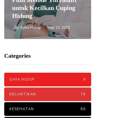
Pilih Metode Threadlift
Mengat
untuk Kecilkan Cuping
yang 
Hidung
DNA S
By
Sylmi Munaji
May 10, 2023
By
Sylmi 
Categories
GAYA HIDUP
9
KECANTIKAN
76
KESEHATAN
80