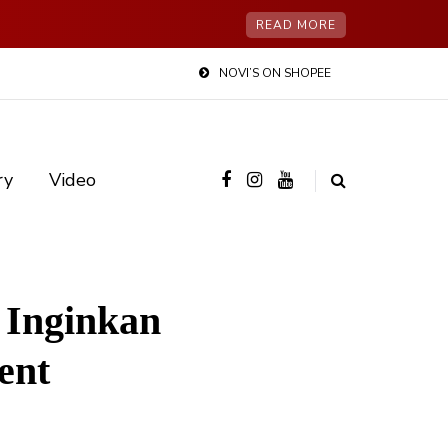
READ MORE
NOVI’S ON SHOPEE
ry
Video
 Inginkan
ent