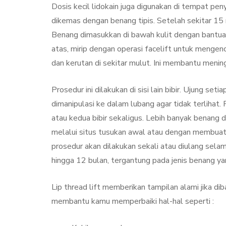
Treatment, Satu
Dosis kecil lidokain juga digunakan di tempat pen
Perawatan Seg
dikemas dengan benang tipis. Setelah sekitar 15 m
Manfaat
Benang dimasukkan di bawah kulit dengan bantuan
atas, mirip dengan operasi facelift untuk mengenc
By
Sylmi Munaji
Nove
dan kerutan di sekitar mulut. Ini membantu mening
Prosedur ini dilakukan di sisi lain bibir. Ujung s
dimanipulasi ke dalam lubang agar tidak terlihat. P
atau kedua bibir sekaligus. Lebih banyak benang
melalui situs tusukan awal atau dengan membuat
prosedur akan dilakukan sekali atau diulang sela
hingga 12 bulan, tergantung pada jenis benang ya
Lip thread lift memberikan tampilan alami jika dib
membantu kamu memperbaiki hal-hal seperti :