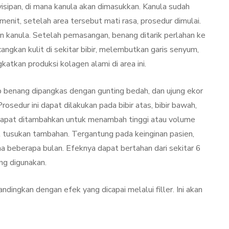
Kulit Setelah Facial
yisipan, di mana kanula akan dimasukkan. Kanula sudah
udang
Treatment? Ini
enit, setelah area tersebut mati rasa, prosedur dimulai.
Penjelasannya
 kanula. Setelah pemasangan, benang ditarik perlahan ke
angkan kulit di sekitar bibir, melembutkan garis senyum,
mber 26, 2021
By
Sylmi Munaji
November 20, 2021
katkan produksi kolagen alami di area ini.
etiap benang dipangkas dengan gunting bedah, dan ujung ekor
rosedur ini dapat dilakukan pada bibir atas, bibir bawah,
 dapat ditambahkan untuk menambah tinggi atau volume
 tusukan tambahan. Tergantung pada keinginan pasien,
ma beberapa bulan. Efeknya dapat bertahan dari sekitar 6
ng digunakan.
andingkan dengan efek yang dicapai melalui filler. Ini akan