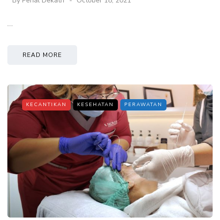
By
Perial Dekatri
October 18, 2021
…
READ MORE
KECANTIKAN
KESEHATAN
PERAWATAN