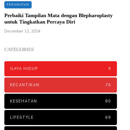
PERAWATAN
Perbaiki Tampilan Mata dengan Blepharoplasty
untuk Tingkatkan Percaya Diri
December 12, 2024
CATEGORIES
GAYA HIDUP
9
KECANTIKAN
76
KESEHATAN
80
LIFESTYLE
69