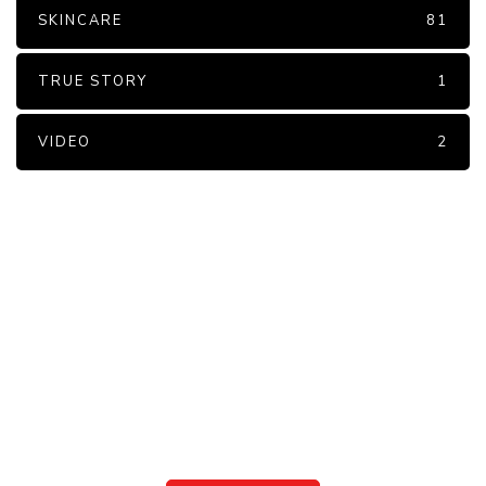
SKINCARE
81
TRUE STORY
1
VIDEO
2
PARTNERS
Just add here your partners
image or promo text