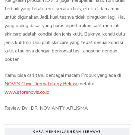
Rangkaian produk NOVI’S juga merupakan hasil formulasi
terbaik yang telah teruji secara klinis, efektif dan aman
untuk digunakan. Jadi, kualitasnya tidak diragukan lagi. Hal
yang paling dasar yang harus diperhatikan saat memilih
skincare adalah kondisi dan jenis kulit. Baiknya, kenali dulu
jenis kulitmu, lalu pilih skincare yang tepat sesuai kondisi
kulit atau bisa dengan berkonsultasi langsung dengan
dokter.
Kamu bisa cari tahu berbagai macam Produk yang ada di
NOVI’S Clinic Dermatology Bekasi
melalui
www.storenovis.co.id
Review By : DR. NOVIANTY ARLISMA
CARA MENGHILANGKAN JERAWAT