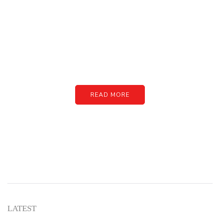
PARTNERS
Just add here your partners
image or promo text
READ MORE
LATEST