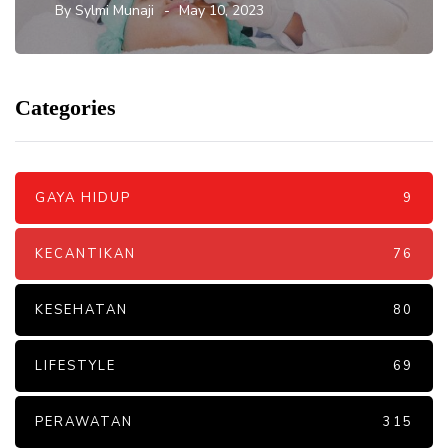
By
Sylmi Munaji
May 10, 2023
Categories
GAYA HIDUP
9
KECANTIKAN
76
KESEHATAN
80
LIFESTYLE
69
PERAWATAN
315