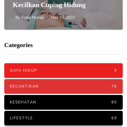
Kecilkan Cuping Hidung
By
Sylmi Munaji
May 10, 2023
Categories
GAYA HIDUP
9
KECANTIKAN
76
KESEHATAN
80
LIFESTYLE
69