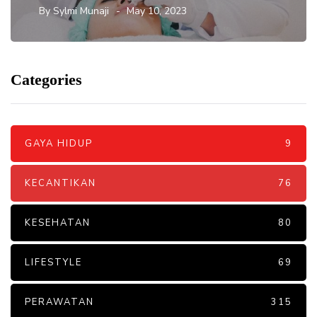
By
Sylmi Munaji
May 10, 2023
Categories
GAYA HIDUP
9
KECANTIKAN
76
KESEHATAN
80
LIFESTYLE
69
PERAWATAN
315