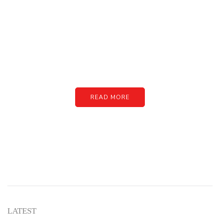
PARTNERS
Just add here your partners
image or promo text
READ MORE
LATEST