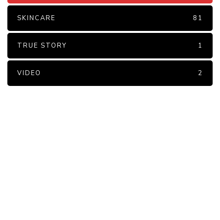
SKINCARE
81
TRUE STORY
1
VIDEO
2
PARTNERS
Just add here your partners
image or promo text