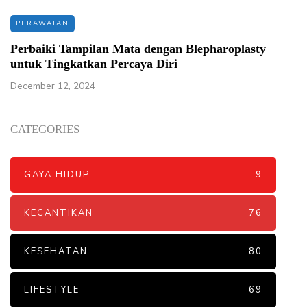
PERAWATAN
Perbaiki Tampilan Mata dengan Blepharoplasty
untuk Tingkatkan Percaya Diri
December 12, 2024
CATEGORIES
GAYA HIDUP
9
KECANTIKAN
76
KESEHATAN
80
LIFESTYLE
69