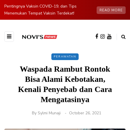
Pentingnya Vaksin COVID-19, dan Tips
READ MORE
Menemukan Tempat Vaksin Terdekat!
PERAWATAN
Waspada Rambut Rontok
Bisa Alami Kebotakan,
Kenali Penyebab dan Cara
Mengatasinya
By
Sylmi Munaji
October 26, 2021