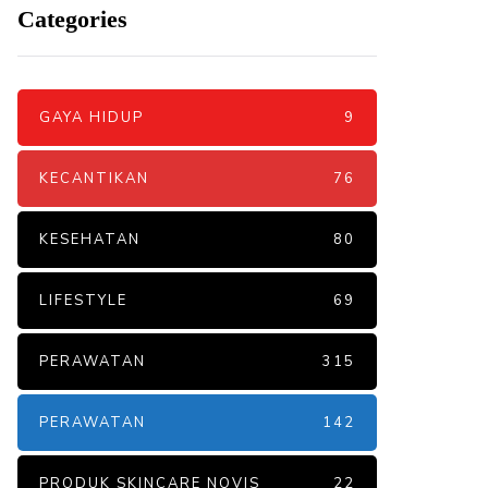
Categories
GAYA HIDUP
9
KECANTIKAN
76
KESEHATAN
80
LIFESTYLE
69
PERAWATAN
315
PERAWATAN
142
PRODUK SKINCARE NOVIS
22