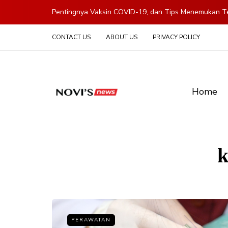
Pentingnya Vaksin COVID-19, dan Tips Menemukan Te
CONTACT US
ABOUT US
PRIVACY POLICY
Home
k
PERAWATAN