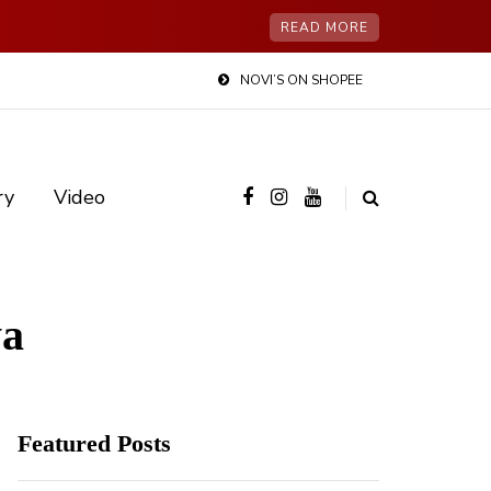
READ MORE
NOVI’S ON SHOPEE
ry
Video
ya
Featured Posts