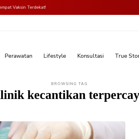
mpat Vaksin Terdekat!
Perawatan
Lifestyle
Konsultasi
True Sto
BROWSING TAG
linik kecantikan terperca