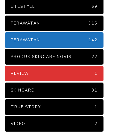
LIFESTYLE
69
PERAWATAN
315
PERAWATAN
142
PRODUK SKINCARE NOVIS
22
REVIEW
1
SKINCARE
81
TRUE STORY
1
VIDEO
2