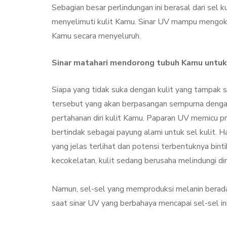
Treatment, Satu
Sebagian besar perlindungan ini berasal dari sel ku
Perawatan Seg
menyelimuti kulit Kamu. Sinar UV mampu mengoksi
Manfaat
Kamu secara menyeluruh.
By
Sylmi Munaji
Nove
Sinar matahari mendorong tubuh Kamu untuk
Siapa yang tidak suka dengan kulit yang tampak s
tersebut yang akan berpasangan sempurna dengan
pertahanan diri kulit Kamu. Paparan UV memicu p
bertindak sebagai payung alami untuk sel kulit. H
yang jelas terlihat dan potensi terbentuknya binti
kecokelatan, kulit sedang berusaha melindungi diri
Namun, sel-sel yang memproduksi melanin berada p
saat sinar UV yang berbahaya mencapai sel-sel ini,