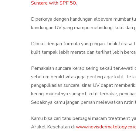
Suncare with SPF 50.
Diperkaya dengan kandungan aloevera mumbantu
kandungan UV yang mampu melindungi kulit dari p
Dibuat dengan formula yang ringan, tidak teras
kulit tampak lebih merata dan terlihat lebih berca
Pemakaian suncare kerap sering sekali terlewati
sebelum beraktivitas juga penting agar kulit tet
pengaplikasian suncare, sinar UV dapat memberika
kering, munculnya sunspot, kulit terbakar, penuaan
Sebaiknya kamu jangan pernah melewatkan rutinita
Kamu bisa cari tahu berbagai macam treatment ya
Artikel Kesehatan di
www.novisdermatology.co.i