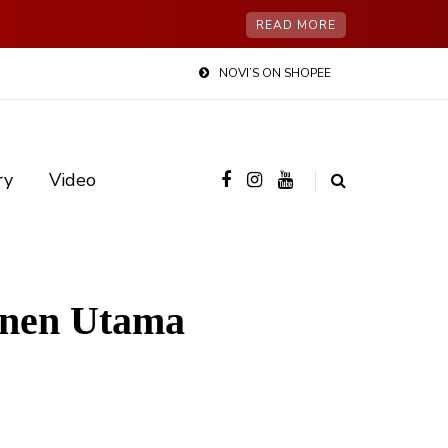
READ MORE
NOVI’S ON SHOPEE
ry
Video
nen Utama