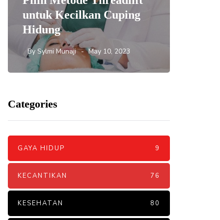
Pilih Metode Threadlift
Mengat
untuk Kecilkan Cuping
yang 
Hidung
DNA S
By
Sylmi Munaji
May 10, 2023
By
Sylmi 
Categories
GAYA HIDUP
9
KECANTIKAN
76
KESEHATAN
80