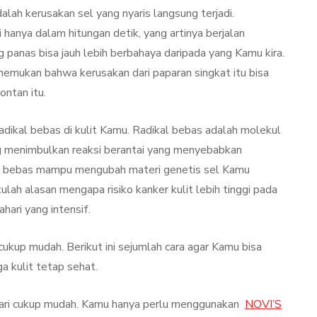
alah kerusakan sel yang nyaris langsung terjadi.
 hanya dalam hitungan detik, yang artinya berjalan
 panas bisa jauh lebih berbahaya daripada yang Kamu kira.
nemukan bahwa kerusakan dari paparan singkat itu bisa
ontan itu.
adikal bebas di kulit Kamu. Radikal bebas adalah molekul
ng menimbulkan reaksi berantai yang menyebabkan
al bebas mampu mengubah materi genetis sel Kamu
lah alasan mengapa risiko kanker kulit lebih tinggi pada
hari yang intensif.
cukup mudah. Berikut ini sejumlah cara agar Kamu bisa
 kulit tetap sehat.
hari cukup mudah. Kamu hanya perlu menggunakan
NOVI’S