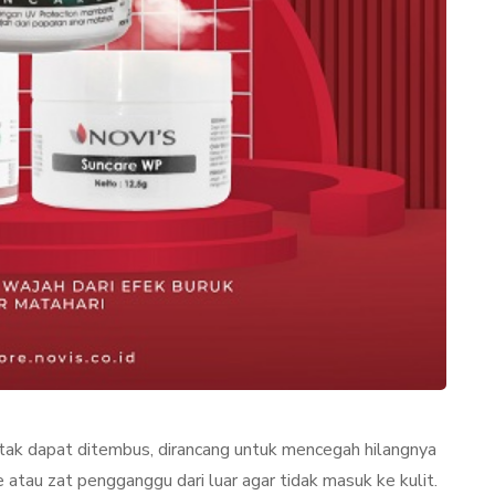
TAN
LIFESTYLE
 tak dapat ditembus, dirancang untuk mencegah hilangnya
ator
Terjadi Pengelupasan
tau zat pengganggu dari luar agar tidak masuk ke kulit.