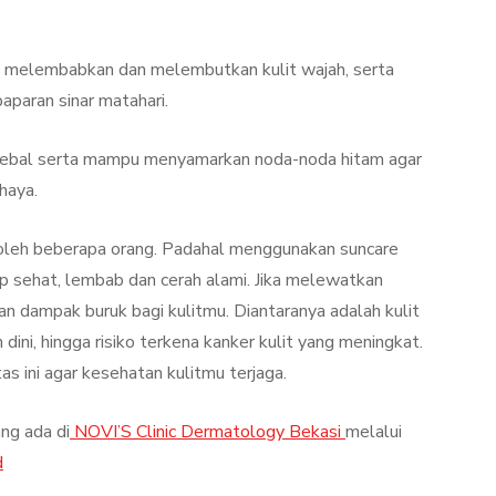
 melembabkan dan melembutkan kulit wajah, serta
aparan sinar matahari.
a tebal serta mampu menyamarkan noda-noda hitam agar
haya.
 oleh beberapa orang. Padahal menggunakan suncare
ap sehat, lembab dan cerah alami. Jika melewatkan
n dampak buruk bagi kulitmu. Diantaranya adalah kulit
 dini, hingga risiko terkena kanker kulit yang meningkat.
s ini agar kesehatan kulitmu terjaga.
ng ada di
NOVI’S Clinic Dermatology Bekasi
melalui
d