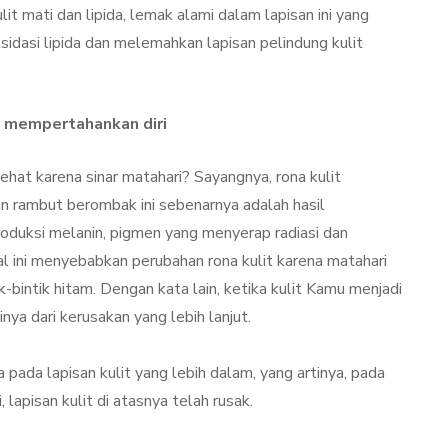
Kulit Setelah Facial
lit mati dan lipida, lemak alami dalam lapisan ini yang
udang
Treatment? Ini
dasi lipida dan melemahkan lapisan pelindung kulit
Penjelasannya
mber 26, 2021
By
Sylmi Munaji
November 20, 2021
 mempertahankan diri
ehat karena sinar matahari? Sayangnya, rona kulit
 rambut berombak ini sebenarnya adalah hasil
roduksi melanin, pigmen yang menyerap radiasi dan
al ini menyebabkan perubahan rona kulit karena matahari
k-bintik hitam. Dengan kata lain, ketika kulit Kamu menjadi
nya dari kerusakan yang lebih lanjut.
ada lapisan kulit yang lebih dalam, yang artinya, pada
 lapisan kulit di atasnya telah rusak.