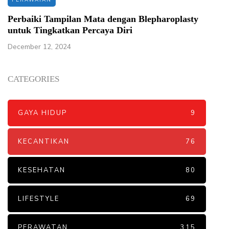
Perbaiki Tampilan Mata dengan Blepharoplasty
untuk Tingkatkan Percaya Diri
December 12, 2024
CATEGORIES
GAYA HIDUP
9
KECANTIKAN
76
KESEHATAN
80
LIFESTYLE
69
PERAWATAN
315