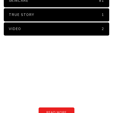
SKINCARE
81
TRUE STORY
1
VIDEO
2
PARTNERS
Just add here your partners
image or promo text
READ MORE