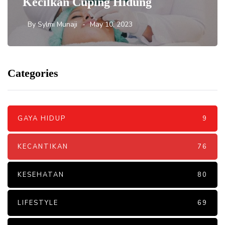
Kecilkan Cuping Hidung
By
Sylmi Munaji
May 10, 2023
Categories
GAYA HIDUP
9
KECANTIKAN
76
KESEHATAN
80
LIFESTYLE
69