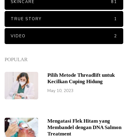
SKINCARE
81
TRUE STORY
1
VIDEO
2
POPULAR
Pilih Metode Threadlift untuk
Kecilkan Cuping Hidung
May 10, 2023
Mengatasi Flek Hitam yang
Membandel dengan DNA Salmon
Treatment