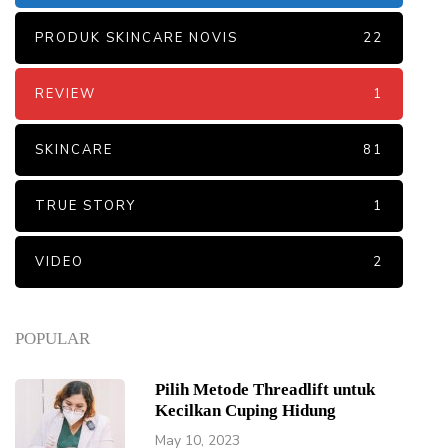
PRODUK SKINCARE NOVIS
22
REVIEW
1
SKINCARE
81
TRUE STORY
1
VIDEO
2
POPULAR
Pilih Metode Threadlift untuk
Kecilkan Cuping Hidung
May 10, 2023