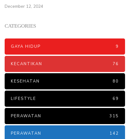
December 12, 2024
CATEGORIES
GAYA HIDUP
9
KECANTIKAN
76
KESEHATAN
80
LIFESTYLE
69
PERAWATAN
315
PERAWATAN
142