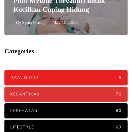
Pilih Metode Threadlift untuk
Kecilkan Cuping Hidung
By
Sylmi Munaji
May 10, 2023
Categories
GAYA HIDUP
9
KECANTIKAN
76
KESEHATAN
80
LIFESTYLE
69