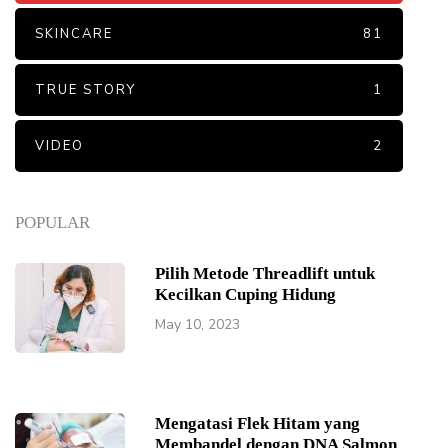
SKINCARE
81
TRUE STORY
1
VIDEO
2
POPULAR
Pilih Metode Threadlift untuk
Kecilkan Cuping Hidung
May 10, 2023
Mengatasi Flek Hitam yang
Membandel dengan DNA Salmon