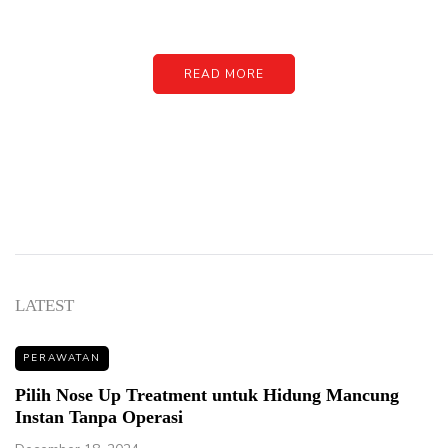
image or promo text
READ MORE
LATEST
PERAWATAN
Pilih Nose Up Treatment untuk Hidung Mancung
Instan Tanpa Operasi