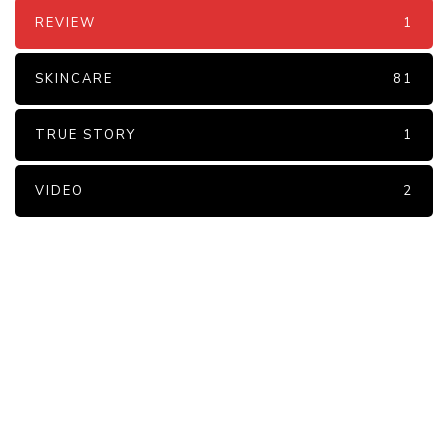
REVIEW
1
SKINCARE
81
TRUE STORY
1
VIDEO
2
PARTNERS
Just add here your partners