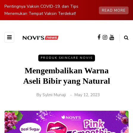
Pentingnya Vaksin COVID-19, dan Tips
READ MORE
Menemukan Tempat Vaksin Terdekat!
PRODUK SKINCARE NOVIS
Mengembalikan Warna
Aseli Bibir yang Natural
By
Sylmi Munaji
May 12, 2023