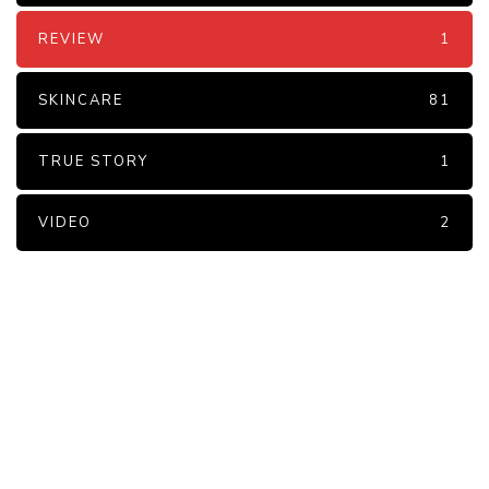
REVIEW
1
SKINCARE
81
TRUE STORY
1
VIDEO
2
PARTNERS
Just add here your partners