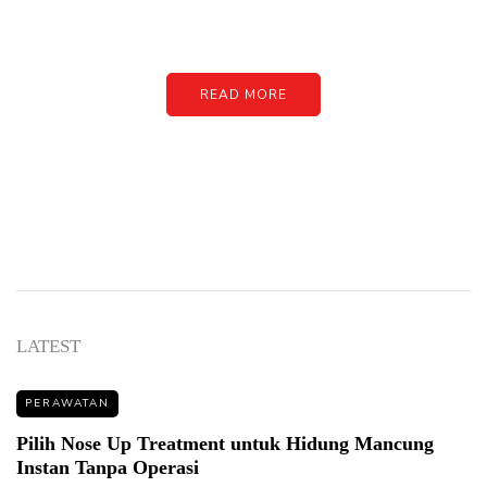
image or promo text
READ MORE
LATEST
PERAWATAN
Pilih Nose Up Treatment untuk Hidung Mancung
Instan Tanpa Operasi