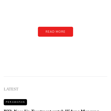
Just add here your partners
image or promo text
READ MORE
LATEST
PERAWATAN