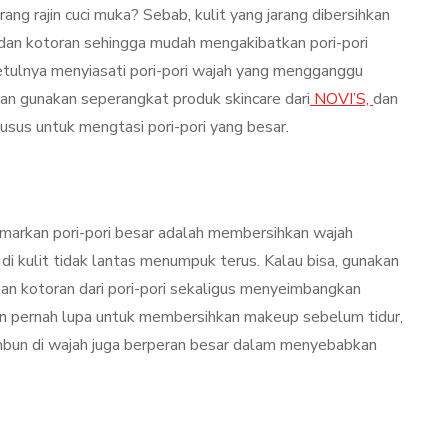
Kulit Setelah Facial
rang rajin cuci muka? Sebab, kulit yang jarang dibersihkan
udang
Treatment? Ini
an kotoran sehingga mudah mengakibatkan pori-pori
Penjelasannya
etulnya menyiasati pori-pori wajah yang mengganggu
kan gunakan seperangkat produk skincare dari
NOVI’S,
dan
mber 26, 2021
By
Sylmi Munaji
November 20, 2021
usus untuk mengtasi pori-pori yang besar.
markan pori-pori besar adalah membersihkan wajah
di kulit tidak lantas menumpuk terus. Kalau bisa, gunakan
n kotoran dari pori-pori sekaligus menyeimbangkan
gan pernah lupa untuk membersihkan makeup sebelum tidur,
timbun di wajah juga berperan besar dalam menyebabkan