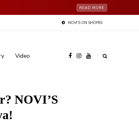
READ MORE
NOVI’S ON SHOPEE
ry
Video
ar? NOVI’S
ya!