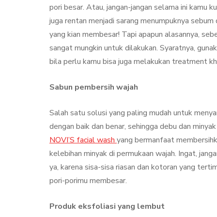
Treatment, Satu
pori besar. Atau, jangan-jangan selama ini kamu ku
Perawatan Seg
juga rentan menjadi sarang menumpuknya sebum d
Manfaat
yang kian membesar! Tapi apapun alasannya, seb
sangat mungkin untuk dilakukan. Syaratnya, guna
By
Sylmi Munaji
Nove
bila perlu kamu bisa juga melakukan treatment kh
Sabun pembersih wajah
Salah satu solusi yang paling mudah untuk menya
dengan baik dan benar, sehingga debu dan minyak 
NOVI’S facial wash
yang bermanfaat membersihka
kelebihan minyak di permukaan wajah. Ingat, jan
ya, karena sisa-sisa riasan dan kotoran yang ter
pori-porimu membesar.
Produk eksfoliasi yang lembut