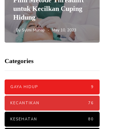
Pilih Metode Threadlift
Mengat
untuk Kecilkan Cuping
yang 
Hidung
DNA S
By
Sylmi Munaji
May 10, 2023
By
Sylmi 
Categories
GAYA HIDUP
9
KECANTIKAN
76
KESEHATAN
80