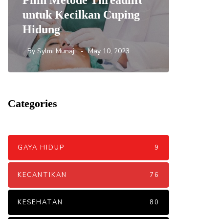
Pilih Metode Threadlift
Mengat
untuk Kecilkan Cuping
yang 
Hidung
DNA S
By
Sylmi Munaji
May 10, 2023
By
Sylmi 
Categories
GAYA HIDUP
9
KECANTIKAN
76
KESEHATAN
80