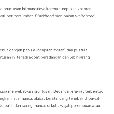
Kulit Setelah Facial
udang
Treatment? Ini
pe bruntusan ini munculnya karena tumpukan kotoran,
Penjelasannya
pori-pori tersumbat.
Blackhead
merupakan
whitehead
mber 26, 2021
By
Sylmi Munaji
November 20, 2021
isebut dengan papula (benjolan merah) dan pustula
ntusan ini terjadi akibat peradangan dan lebih jarang
pi juga menyebabkan bruntusan. Bedanya, jerawat terbentuk
ngkan milia muncul akibat keratin yang terjebak di bawah
do putih dan sering muncul di kulit wajah perempuan atau