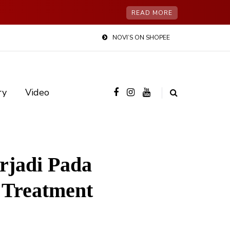
READ MORE
NOVI’S ON SHOPEE
ry
Video
rjadi Pada
r Treatment