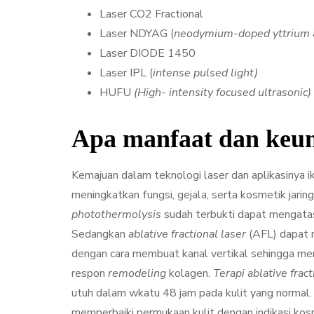
Laser CO2 Fractional
Laser NDYAG (
neodymium-doped yttrium 
Laser DIODE 1450
Laser IPL (
intense pulsed light)
HUFU
(High- intensity focused ultrasonic)
Apa manfaat dan keun
Kemajuan dalam teknologi laser dan aplikasinya
meningkatkan fungsi, gejala, serta kosmetik jarin
photothermolysis
sudah terbukti dapat mengatasi
Sedangkan
ablative fractional laser
(AFL) dapat 
dengan cara membuat kanal vertikal sehingga me
respon
remodeling
kolagen.
Terapi ablative fra
utuh dalam wkatu 48 jam pada kulit yang normal
memperbaiki permukaan kulit dengan indikasi kosmet