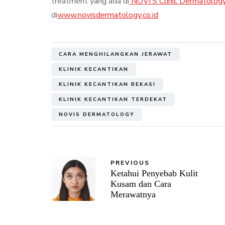
treatment yang ada di
NOVI’S Clinic Dermatolog
di
www.novisdermatology.co.id
CARA MENGHILANGKAN JERAWAT
KLINIK KECANTIKAN
KLINIK KECANTIKAN BEKASI
KLINIK KECANTIKAN TERDEKAT
NOVIS DERMATOLOGY
PREVIOUS
Ketahui Penyebab Kulit
Kusam dan Cara
Merawatnya