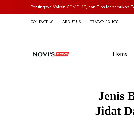
Pentingnya Vaksin COVID-19, dan Tips Menemukan Te
CONTACT US
ABOUT US
PRIVACY POLICY
Home
Jenis 
Jidat D