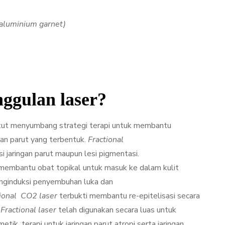
aluminium garnet)
ggulan laser?
 ikut menyumbang strategi terapi untuk membantu
gan parut yang terbentuk.
Fractional
 jaringan parut maupun lesi pigmentasi.
membantu obat topikal untuk masuk ke dalam kulit
nginduksi penyembuhan luka dan
ctional CO2 laser
terbukti membantu re-epitelisasi secara
.
Fractional laser
telah digunakan secara luas untuk
ik, terapi untuk jaringan parut atropi serta jaringan