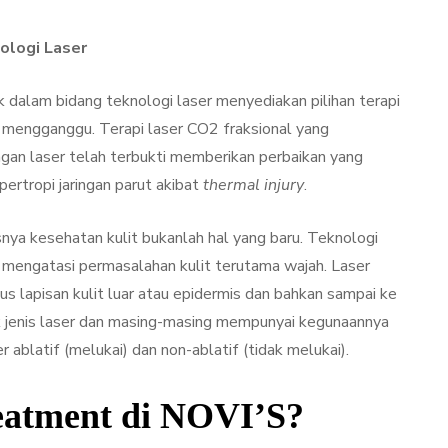
ologi Laser
dalam bidang teknologi laser menyediakan pilihan terapi
ng mengganggu. Terapi laser CO2 fraksional yang
ngan laser telah terbukti memberikan perbaikan yang
pertropi jaringan parut akibat
thermal injury
.
ya kesehatan kulit bukanlah hal yang baru. Teknologi
if mengatasi permasalahan kulit terutama wajah. Laser
s lapisan kulit luar atau epidermis dan bahkan sampai ke
k jenis laser dan masing-masing mempunyai kegunaannya
r ablatif (melukai) dan non-ablatif (tidak melukai).
treatment di NOVI’S?