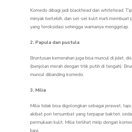
Treatment, Satu
Perawatan Seg
Komedo dibagi jadi
blackhead
dan
whitehead
. Ti
Manfaat
minyak berlebih, dan sel-sel kulit mati membuat 
yang teroksidasi sehingga warnanya menggelap.
By
Sylmi Munaji
Nove
2. Papula dan pustula
Bruntusan kemerahan juga bisa muncul di jidat, d
(benjolan merah dengan titik putih di tengah). Bru
muncul dibanding komedo.
3. Milia
Milia tidak bisa digolongkan sebagai jerawat, ta
akibat pori tersumbat yang terpapar bakteri, seda
permukaan kulit. Milia terlihat mirip dengan kome
bayi.