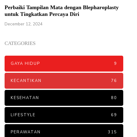
Perbaiki Tampilan Mata dengan Blepharoplasty
untuk Tingkatkan Percaya Diri
December 12, 2024
CATEGORIES
GAYA HIDUP
9
KECANTIKAN
76
KESEHATAN
80
LIFESTYLE
69
PERAWATAN
315