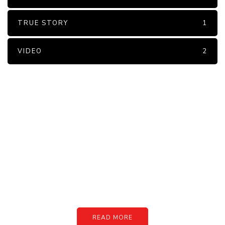
TRUE STORY
1
VIDEO
2
PARTNERS
Just add here your partners
image or promo text
READ MORE