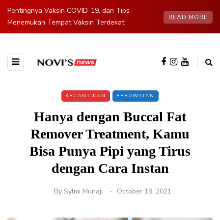
Pentingnya Vaksin COVID-19, dan Tips
READ MORE
Menemukan Tempat Vaksin Terdekat!
KECANTIKAN
PERAWATAN
Hanya dengan Buccal Fat
Remover Treatment, Kamu
Bisa Punya Pipi yang Tirus
dengan Cara Instan
By
Sylmi Munaji
October 19, 2021