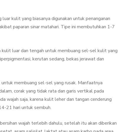
ng luar kulit yang biasanya digunakan untuk penanganan
 akibat paparan sinar matahari. Tipe ini membutuhkan 1-7
kulit luar dan tengah untuk membuang sel-sel kulit yang
hiperpigmentasi, kerutan sedang, bekas jerawat dan
lit untuk membuang sel-sel yang rusak. Manfaatnya
alam, corak yang tidak rata dan garis vertikal pada
ada wajah saja, karena kulit leher dan tangan cenderung
 14-21 hari untuk sembuh.
rsihan wajah terlebih dahulu, setelah itu akan diberikan
asetat, asam salisilat, laktat atau asam karbo pada area