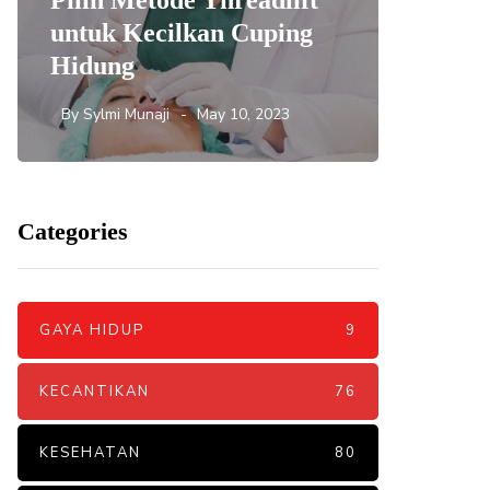
Pilih Metode Threadlift
Mengat
untuk Kecilkan Cuping
yang 
Hidung
DNA S
By
Sylmi Munaji
May 10, 2023
By
Sylmi 
Categories
GAYA HIDUP
9
KECANTIKAN
76
KESEHATAN
80