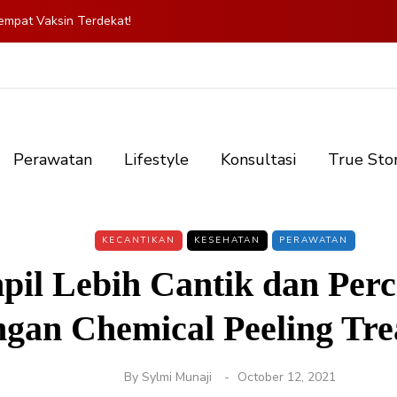
mpat Vaksin Terdekat!
Perawatan
Lifestyle
Konsultasi
True Sto
KECANTIKAN
KESEHATAN
PERAWATAN
pil Lebih Cantik dan Perc
ngan Chemical Peeling Tr
By
Sylmi Munaji
October 12, 2021