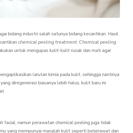
i bidang industri salah satunya bidang kecantikan. Hasil
ecantikan
chemical peeling treatment
.
Chemical peeling
akukan untuk mengupas kulit-kulit rusak dan mati agar
ngaplikasikan larutan kimia pada kulit, sehingga nantinya
TAN
LIFESTYLE
ng diregenerasi biasanya lebih halus, kulit baru ini
ri.
ah facial, namun perawatan chemical peeling juga tidak
ator
Terjadi Pengelupasan
amu yang mempunyai masalah kulit seperti berjerawat dan