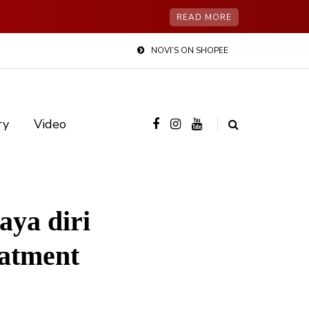
READ MORE
NOVI’S ON SHOPEE
ry
Video
aya diri
eatment