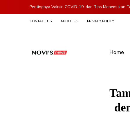
Pentingnya Vaksin COVID-19, dan Tips Menemukan Te
CONTACT US
ABOUT US
PRIVACY POLICY
Home
Tam
de