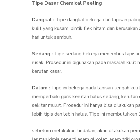
Tipe Dasar Chemical Peeling
Dangkal :
Tipe dangkal bekerja dari lapisan pali
kulit yang kusam, bintik flek hitam dan kerusakan
hari untuk sembuh.
Sedang :
Tipe sedang bekerja menembus lapisan 
rusak. Prosedur ini digunakan pada masalah kulit 
kerutan kasar.
Dalam :
Tipe ini bekerja pada lapisan tengah ku
memperbaiki garis kerutan halus sedang, kerutan d
sekitar mulut. Prosedur ini hanya bisa dilakukan p
lebih tipis dan lebih halus. Tipe ini membutuhkan
sebelum melakukan tindakan, akan dilakukan pembe
larutan kimia seperti asam glikolat, asam trikloro