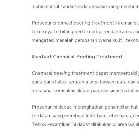
Treatment, Satu
mulai muncul tanda-tanda penuaan yang membuat 
Perawatan Seg
Manfaat
Prosedur
chemical peeling treatment
ini aman di
tekniknya terbilang berteknologi rendah karena ti
By
Sylmi Munaji
Nove
mengatasi masalah perubahan warna kulit , tekstu
Manfaat Chemical Peeling Treatment
Chemical peeling treatment
dapat memperbaiki je
garis-garis halus terutama area bawah mata dan sek
melasma, kerusakan akibat paparan sinar matahari
Prosedur ini dapat meningkatkan penampilan kuli
terdalam yang membuat kulit baru lebih halus, c
Tehnik kecantikan ini dapat dilakukan di area waja