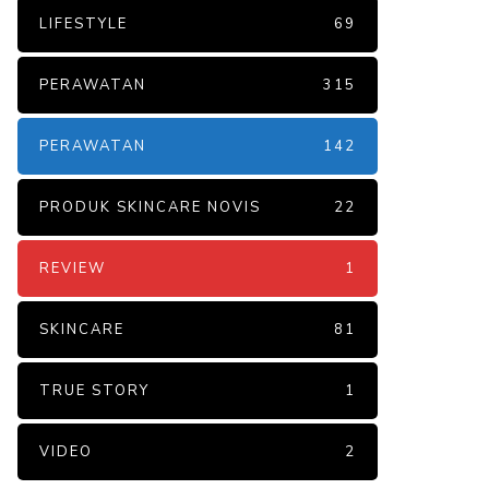
LIFESTYLE
69
PERAWATAN
315
PERAWATAN
142
PRODUK SKINCARE NOVIS
22
REVIEW
1
SKINCARE
81
TRUE STORY
1
VIDEO
2