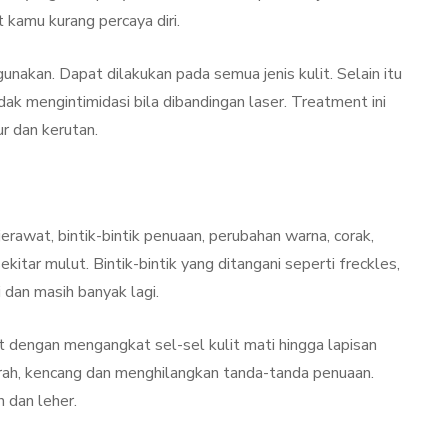
Kulit Setelah Facial
kamu kurang percaya diri.
udang
Treatment? Ini
Penjelasannya
gunakan. Dapat dilakukan pada semua jenis kulit. Selain itu
dak mengintimidasi bila dibandingan laser. Treatment ini
mber 26, 2021
By
Sylmi Munaji
November 20, 2021
r dan kerutan.
rawat, bintik-bintik penuaan, perubahan warna, corak,
itar mulut. Bintik-bintik yang ditangani seperti freckles,
 dan masih banyak lagi.
t dengan mengangkat sel-sel kulit mati hingga lapisan
erah, kencang dan menghilangkan tanda-tanda penuaan.
h dan leher.