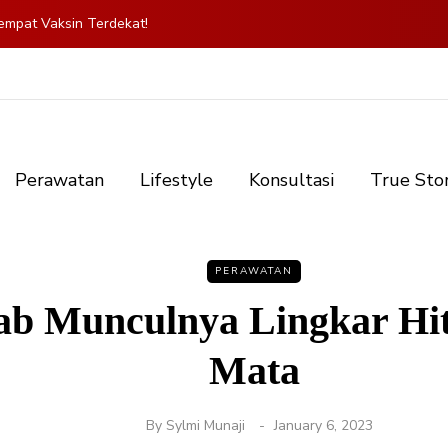
mpat Vaksin Terdekat!
Perawatan
Lifestyle
Konsultasi
True Sto
PERAWATAN
ab Munculnya Lingkar Hit
Mata
By
Sylmi Munaji
January 6, 2023