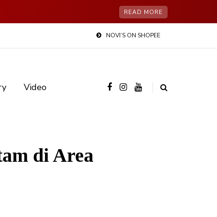
READ MORE
NOVI’S ON SHOPEE
ry
Video
am di Area