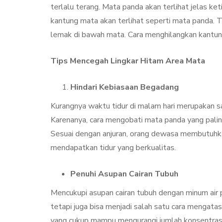
Treatment, Satu
terlalu terang. Mata panda akan terlihat jelas k
Perawatan Seg
kantung mata akan terlihat seperti mata panda.
Manfaat
lemak di bawah mata. Cara menghilangkan kantu
By
Sylmi Munaji
Nove
Tips Mencegah Lingkar Hitam Area Mata
Hindari Kebiasaan Begadang
Kurangnya waktu tidur di malam hari merupakan 
Karenanya, cara mengobati mata panda yang palin
Sesuai dengan anjuran, orang dewasa membutuhkan
mendapatkan tidur yang berkualitas.
Penuhi Asupan Cairan Tubuh
Mencukupi asupan cairan tubuh dengan minum air 
tetapi juga bisa menjadi salah satu cara mengata
yang cukup mampu mengurangi jumlah konsentrasi