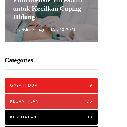
Pilih Metode Threadlift
Mengat
untuk Kecilkan Cuping
yang 
Hidung
DNA S
By
Sylmi Munaji
May 10, 2023
By
Sylmi 
Categories
GAYA HIDUP
9
KECANTIKAN
76
KESEHATAN
80