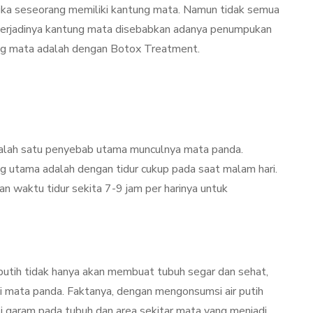
Kulit Setelah Facial
etika seseorang memiliki kantung mata. Namun tidak semua
udang
Treatment? Ini
 Terjadinya kantung mata disebabkan adanya penumpukan
Penjelasannya
ng mata adalah dengan Botox Treatment.
mber 26, 2021
By
Sylmi Munaji
November 20, 2021
salah satu penyebab utama munculnya mata panda.
g utama adalah dengan tidur cukup pada saat malam hari.
 waktu tidur sekita 7-9 jam per harinya untuk
putih tidak hanya akan membuat tubuh segar dan sehat,
si mata panda. Faktanya, dengan mengonsumsi air putih
 garam pada tubuh dan area sekitar mata yang menjadi