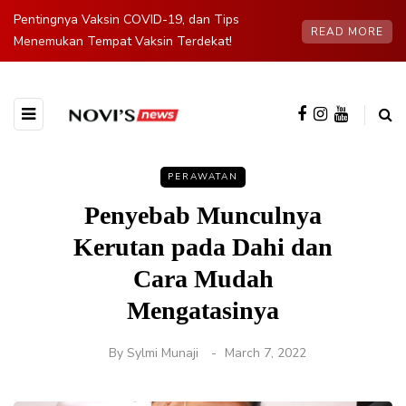
Pentingnya Vaksin COVID-19, dan Tips
READ MORE
Menemukan Tempat Vaksin Terdekat!
PERAWATAN
Penyebab Munculnya
Kerutan pada Dahi dan
Cara Mudah
Mengatasinya
By
Sylmi Munaji
March 7, 2022