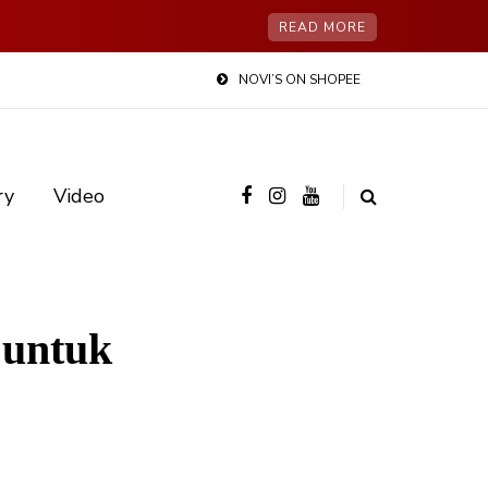
READ MORE
NOVI’S ON SHOPEE
ry
Video
 untuk