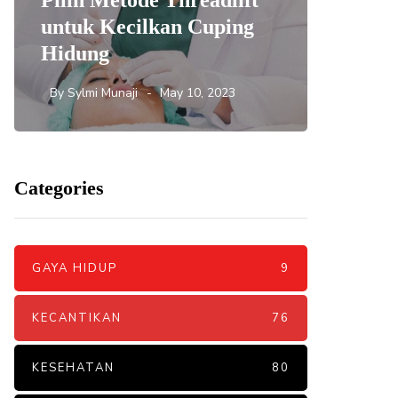
Pilih Metode Threadlift
Mengat
untuk Kecilkan Cuping
yang 
Hidung
DNA S
By
Sylmi Munaji
May 10, 2023
By
Sylmi 
Categories
GAYA HIDUP
9
KECANTIKAN
76
KESEHATAN
80