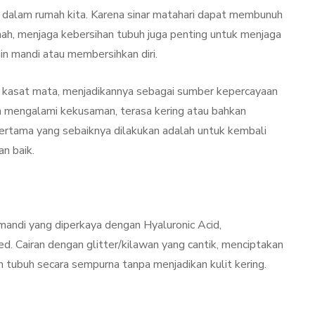
Kulit Setelah Facial
ke dalam rumah kita. Karena sinar matahari dapat membunuh
udang
Treatment? Ini
mah, menjaga kebersihan tubuh juga penting untuk menjaga
Penjelasannya
in mandi atau membersihkan diri.
mber 26, 2021
By
Sylmi Munaji
November 20, 2021
g kasat mata, menjadikannya sebagai sumber kepercayaan
ubuh mengalami kekusaman, terasa kering atau bahkan
 pertama yang sebaiknya dilakukan adalah untuk kembali
an baik.
andi yang diperkaya dengan Hyaluronic Acid,
. Cairan dengan glitter/kilawan yang cantik, menciptakan
ubuh secara sempurna tanpa menjadikan kulit kering.