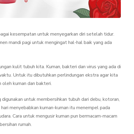
gai kesempatan untuk menyegarkan diri setelah tidur.
men mandi pagi untuk mengingat hal-hal baik yang ada
gan kulit tubuh kita. Kuman, bakteri dan virus yang ada di
ktu. Untuk itu dibutuhkan perlindungan ekstra agar kita
TAN
LIFESTYLE
n oleh kuman dan bakteri.
g digunakan untuk membersihkan tubuh dari debu, kotoran,
setiap hari menyebabkan kuman-kuman itu menempel pada
di udara. Cara untuk mengusir kuman pun bermacam-macam
bersihan rumah.
ator
Terjadi Pengelupasan