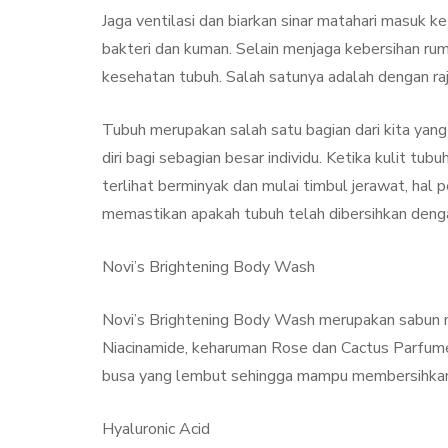
Treatment, Satu
Jaga ventilasi dan biarkan sinar matahari masuk 
Perawatan Seg
bakteri dan kuman. Selain menjaga kebersihan ru
Manfaat
kesehatan tubuh. Salah satunya adalah dengan raj
By
Sylmi Munaji
Nove
Tubuh merupakan salah satu bagian dari kita yan
diri bagi sebagian besar individu. Ketika kulit t
terlihat berminyak dan mulai timbul jerawat, hal
memastikan apakah tubuh telah dibersihkan deng
Novi’s Brightening Body Wash
Novi’s Brightening Body Wash merupakan sabun m
Niacinamide, keharuman Rose dan Cactus Parfumed
busa yang lembut sehingga mampu membersihkan t
Hyaluronic Acid