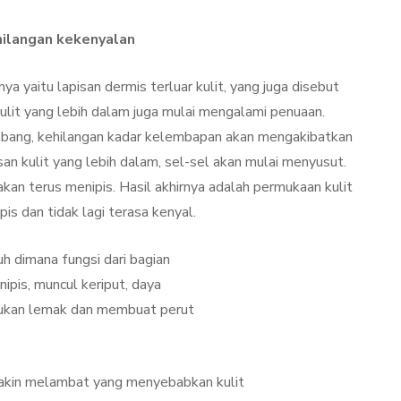
Kulit Setelah Facial
udang
Treatment? Ini
hilangan kekenyalan
Penjelasannya
a yaitu lapisan dermis terluar kulit, yang juga disebut
mber 26, 2021
By
Sylmi Munaji
November 20, 2021
ulit yang lebih dalam juga mulai mengalami penuaan.
imbang, kehilangan kadar kelembapan akan mengakibatkan
an kulit yang lebih dalam, sel-sel akan mulai menyusut.
kan terus menipis. Hasil akhirnya adalah permukaan kulit
pis dan tidak lagi terasa kenyal.
h dimana fungsi dari bagian
ipis, muncul keriput, daya
ukan lemak dan membuat perut
makin melambat yang menyebabkan kulit