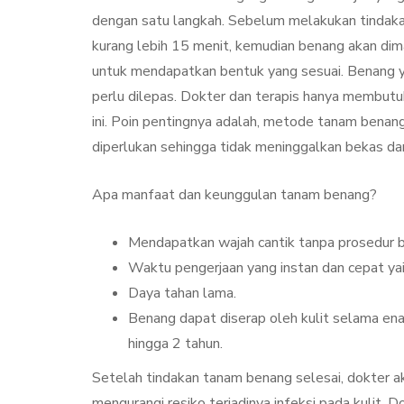
dengan satu langkah. Sebelum melakukan tindakan
kurang lebih 15 menit, kemudian benang akan dimas
untuk mendapatkan bentuk yang sesuai. Benang ya
perlu dilepas. Dokter dan terapis hanya membutu
ini. Poin pentingnya adalah, metode tanam benang 
diperlukan sehingga tidak meninggalkan bekas dan
Apa manfaat dan keunggulan tanam benang?
Mendapatkan wajah cantik tanpa prosedur b
Waktu pengerjaan yang instan dan cepat ya
Daya tahan lama.
Benang dapat diserap oleh kulit selama en
hingga 2 tahun.
Setelah tindakan tanam benang selesai, dokter ak
mengurangi resiko terjadinya infeksi pada kulit. 