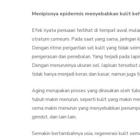
Treatment, Satu
Perawatan Seg
Menipisnya epidermis menyebabkan kulit ke
Manfaat
Efek nyata penuaan terlihat di tempat awal mulany
By
Sylmi Munaji
Nove
stratum corneum. Pada saat yang sama, jaringan k
Dengan ritme pergantian sel kulit yang tidak se
pengerasan dan penebalan. Yang terjadi pada lapis
Dengan menurunnya ukuran sel, lapisan tersebut a
tidak hanya menjadi keras dan kasar, namun juga ti
Aging merupakan proses yang dirasakan oleh tubu
tubuh makin menurun, seperti kulit yang makin men
cerna makin menurun yang menyebabkan penump
gendut, dan lain-lain.
Semakin bertambahnya usia, regenerasi kulit se