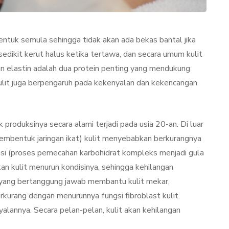
bentuk semula sehingga tidak akan ada bekas bantal jika
edikit kerut halus ketika tertawa, dan secara umum kulit
n elastin adalah dua protein penting yang mendukung
kulit juga berpengaruh pada kekenyalan dan kekencangan
roduksinya secara alami terjadi pada usia 20-an. Di luar
TAN
LIFESTYLE
l pembentuk jaringan ikat) kulit menyebabkan berkurangnya
kasi (proses pemecahan karbohidrat kompleks menjadi gula
 kulit menurun kondisinya, sehingga kehilangan
n yang bertanggung jawab membantu kulit mekar,
kurang dengan menurunnya fungsi fibroblast kulit.
yalannya. Secara pelan-pelan, kulit akan kehilangan
ator
Terjadi Pengelupasan