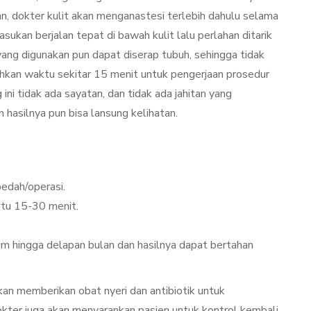
, dokter kulit akan menganastesi terlebih dahulu selama
ukan berjalan tepat di bawah kulit lalu perlahan ditarik
ng digunakan pun dapat diserap tubuh, sehingga tidak
hkan waktu sekitar 15 menit untuk pengerjaan prosedur
ini tidak ada sayatan, dan tidak ada jahitan yang
 hasilnya pun bisa lansung kelihatan.
edah/operasi.
itu 15-30 menit.
am hingga delapan bulan dan hasilnya dapat bertahan
an memberikan obat nyeri dan antibiotik untuk
Dokter juga akan menyarankan pasien untuk kontrol kembali