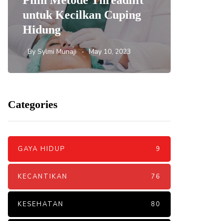
Pilih Metode Threadlift
Mengat
untuk Kecilkan Cuping
yang 
Hidung
DNA S
By
Sylmi Munaji
May 10, 2023
By
Sylmi 
Categories
GAYA HIDUP
9
KECANTIKAN
76
KESEHATAN
80