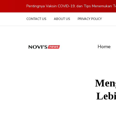
Pentingnya Vaksin COVID-19, dan Tips Menemukan Te
CONTACT US
ABOUT US
PRIVACY POLICY
Home
Meng
Leb