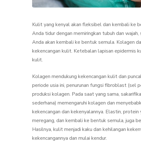
Kulit yang kenyal akan fleksibel dan kembali ke 
Anda tidur dengan memiringkan tubuh dan wajah, s
Anda akan kembali ke bentuk semula. Kolagen da
kekencangan kulit. Ketebalan lapisan epidermis 
kulit.
Kolagen mendukung kekencangan kulit dan puncak p
KECANTIKAN
PERAWA
periode usia ini, penurunan fungsi fibroblast (se
produksi kolagen. Pada saat yang sama, sakarifi
sederhana) memengaruhi kolagen dan menyebabkan
kekencangan dan kekenyalannya. Elastin, protei
meregang, dan kembali ke bentuk semula, juga ber
Hasilnya, kulit menjadi kaku dan kehilangan keken
Collagen Stimul
kekencangannya dan mulai kendur.