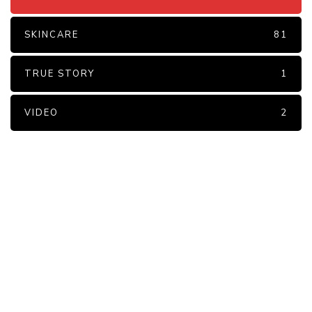
SKINCARE
81
TRUE STORY
1
VIDEO
2
PARTNERS
Just add here your partners
image or promo text