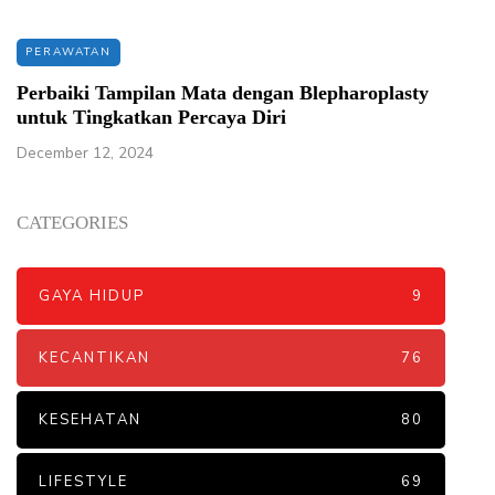
PERAWATAN
Perbaiki Tampilan Mata dengan Blepharoplasty
untuk Tingkatkan Percaya Diri
December 12, 2024
CATEGORIES
GAYA HIDUP
9
KECANTIKAN
76
KESEHATAN
80
LIFESTYLE
69