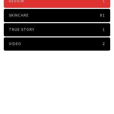
REVIEW
1
SKINCARE
81
TRUE STORY
1
VIDEO
2
PARTNERS
Just add here your partners
image or promo text