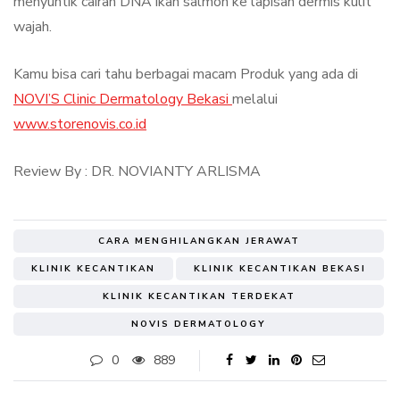
menyuntik cairan DNA ikan salmon ke lapisan dermis kulit
wajah.
Kamu bisa cari tahu berbagai macam Produk yang ada di
NOVI’S Clinic Dermatology Bekasi
melalui
www.storenovis.co.id
Review By : DR. NOVIANTY ARLISMA
CARA MENGHILANGKAN JERAWAT
KLINIK KECANTIKAN
KLINIK KECANTIKAN BEKASI
KLINIK KECANTIKAN TERDEKAT
NOVIS DERMATOLOGY
0
889