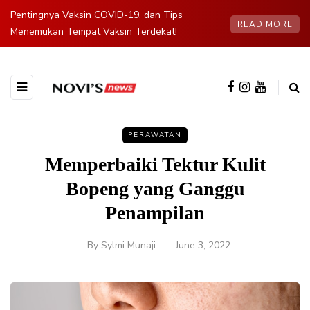
Pentingnya Vaksin COVID-19, dan Tips
READ MORE
Menemukan Tempat Vaksin Terdekat!
PERAWATAN
Memperbaiki Tektur Kulit
Bopeng yang Ganggu
Penampilan
By
Sylmi Munaji
June 3, 2022