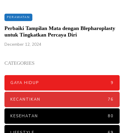
PERAWATAN
Perbaiki Tampilan Mata dengan Blepharoplasty
untuk Tingkatkan Percaya Diri
December 12, 2024
CATEGORIES
GAYA HIDUP
9
KECANTIKAN
76
KESEHATAN
80
LIFESTYLE
69