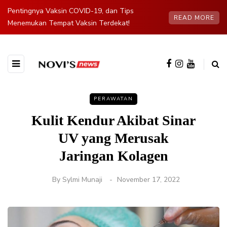
Pentingnya Vaksin COVID-19, dan Tips
READ MORE
Menemukan Tempat Vaksin Terdekat!
PERAWATAN
Kulit Kendur Akibat Sinar
UV yang Merusak
Jaringan Kolagen
By
Sylmi Munaji
November 17, 2022