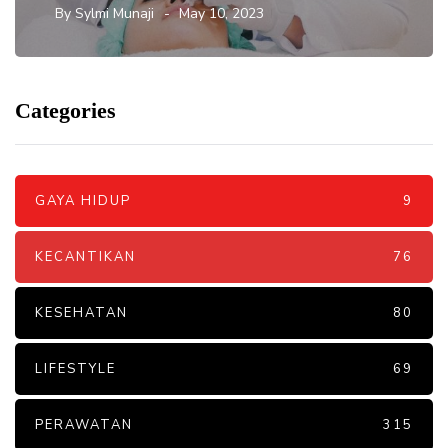
By
Sylmi Munaji
May 10, 2023
Categories
GAYA HIDUP
9
KECANTIKAN
76
KESEHATAN
80
LIFESTYLE
69
PERAWATAN
315