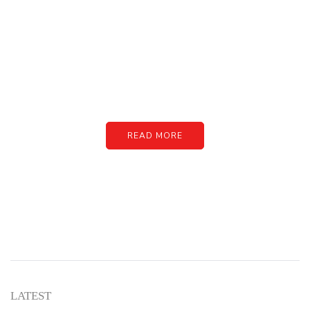
PARTNERS
Just add here your partners
image or promo text
READ MORE
LATEST