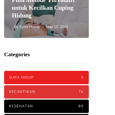
Pilih Metode Threadlift
Mengat
untuk Kecilkan Cuping
yang 
Hidung
DNA S
By
Sylmi Munaji
May 10, 2023
By
Sylmi 
Categories
GAYA HIDUP
9
KECANTIKAN
76
KESEHATAN
80