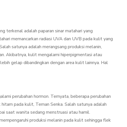
ing terkenal adalah paparan sinar matahari yang
matahari memancarkan radiasi UVA dan UVB pada kulit yang
 Salah satunya adalah merangsang produksi melanin,
an. Akibatnya, kulit mengalami hiperpigmentasi atau
ebih gelap dibandingkan dengan area kulit lainnya. Hal
ngalami perubahan hormon. Ternyata, beberapa perubahan
k hitam pada kulit, Teman Senka. Salah satunya adalah
pai saat wanita sedang menstruasi atau hamil.
empengaruhi produksi melanin pada kulit sehingga flek