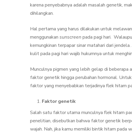
Treatment, Satu
karena penyebabnya adalah masalah genetik, maka
Perawatan Seg
dihilangkan.
Manfaat
Hal pertama yang harus dilakukan untuk melawan
By
Sylmi Munaji
Nove
menggunakan
sunscreen
pada pagi hari. Walaupu
kemungkinan terpapar sinar matahari dari jendel
kulit pada pagi hari wajib hukumnya untuk menghin
Munculnya pigmen yang lebih gelap di beberapa are
faktor genetik hingga perubahan hormonal. Untuk 
faktor yang menyebabkan terjadinya flek hitam pa
Faktor genetik
Salah satu faktor utama munculnya flek hitam pa
penelitian, disebutkan bahwa faktor genetik ber
wajah. Nah, jika kamu memiliki bintik hitam pada w