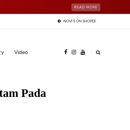
READ MORE
NOVI’S ON SHOPEE
ry
Video
itam Pada