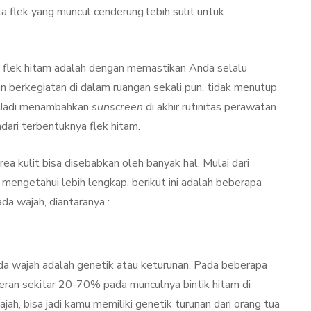
Kulit Setelah Facial
 flek yang muncul cenderung lebih sulit untuk
udang
Treatment? Ini
Penjelasannya
 flek hitam adalah dengan memastikan Anda selalu
mber 26, 2021
By
Sylmi Munaji
November 20, 2021
n berkegiatan di dalam ruangan sekali pun, tidak menutup
a. Jadi menambahkan
sunscreen
di akhir rutinitas perawatan
dari terbentuknya flek hitam.
a kulit bisa disebabkan oleh banyak hal. Mulai dari
mengetahui lebih lengkap, berikut ini adalah beberapa
da wajah, diantaranya :
da wajah adalah genetik atau keturunan. Pada beberapa
peran sekitar 20-70% pada munculnya bintik hitam di
ajah, bisa jadi kamu memiliki genetik turunan dari orang tua