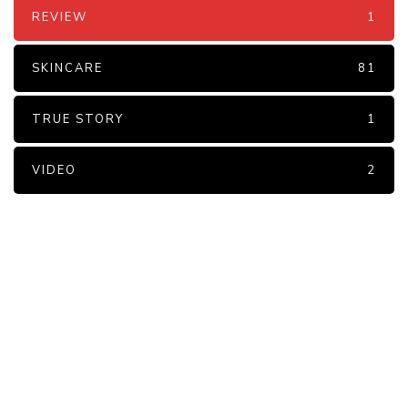
REVIEW
1
SKINCARE
81
TRUE STORY
1
VIDEO
2
PARTNERS
Just add here your partners