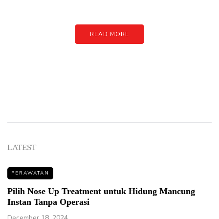
image or promo text
READ MORE
LATEST
PERAWATAN
Pilih Nose Up Treatment untuk Hidung Mancung
Instan Tanpa Operasi
December 18, 2024