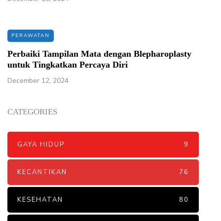
PERAWATAN
Perbaiki Tampilan Mata dengan Blepharoplasty
untuk Tingkatkan Percaya Diri
December 12, 2024
CATEGORIES
GAYA HIDUP
9
KECANTIKAN
76
KESEHATAN
80