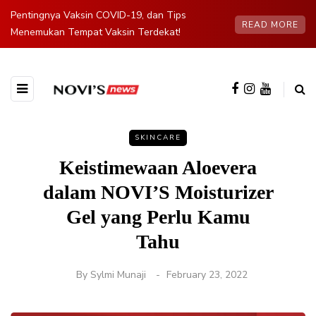
Pentingnya Vaksin COVID-19, dan Tips
READ MORE
Menemukan Tempat Vaksin Terdekat!
SKINCARE
Keistimewaan Aloevera
dalam NOVI’S Moisturizer
Gel yang Perlu Kamu
Tahu
By
Sylmi Munaji
February 23, 2022