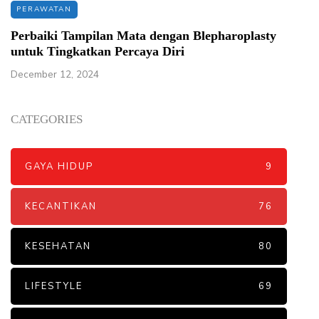
PERAWATAN
Perbaiki Tampilan Mata dengan Blepharoplasty
untuk Tingkatkan Percaya Diri
December 12, 2024
CATEGORIES
GAYA HIDUP
9
KECANTIKAN
76
KESEHATAN
80
LIFESTYLE
69