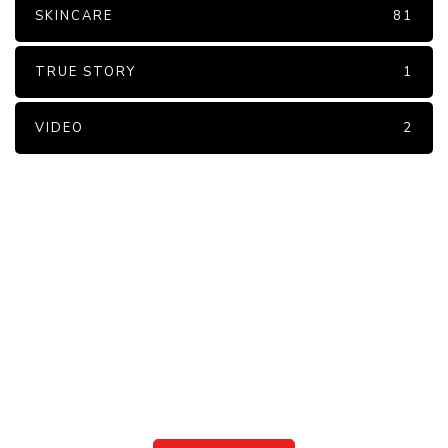
SKINCARE
81
TRUE STORY
1
VIDEO
2
PARTNERS
Just add here your partners
image or promo text