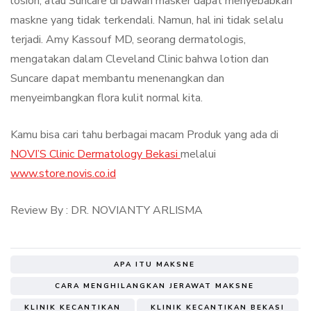
losion, atau Suncare di bawah masker dapat menyebabkan
maskne yang tidak terkendali. Namun, hal ini tidak selalu
terjadi. Amy Kassouf MD, seorang dermatologis,
mengatakan dalam Cleveland Clinic bahwa lotion dan
Suncare dapat membantu menenangkan dan
menyeimbangkan flora kulit normal kita.
Kamu bisa cari tahu berbagai macam Produk yang ada di
NOVI’S Clinic Dermatology Bekasi
melalui
www.store.novis.co.id
Review By : DR. NOVIANTY ARLISMA
APA ITU MAKSNE
CARA MENGHILANGKAN JERAWAT MAKSNE
KLINIK KECANTIKAN
KLINIK KECANTIKAN BEKASI