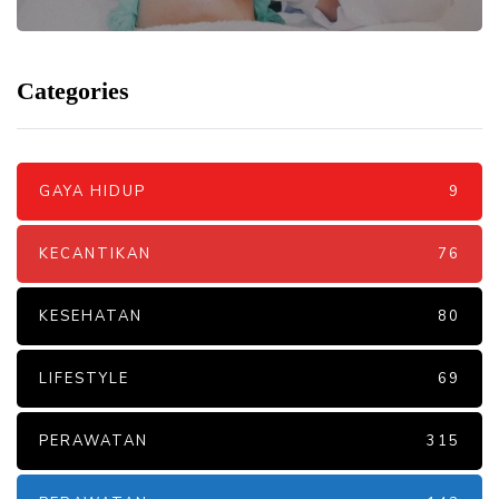
Categories
GAYA HIDUP
9
KECANTIKAN
76
KESEHATAN
80
LIFESTYLE
69
PERAWATAN
315