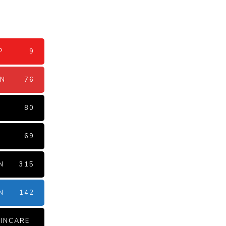
P
9
AN
76
N
80
69
N
315
N
142
INCARE