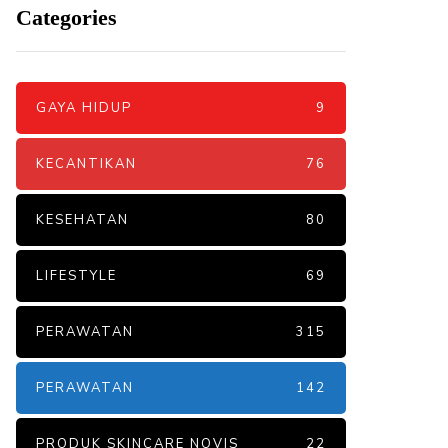
Categories
GAYA HIDUP
9
KECANTIKAN
76
KESEHATAN
80
LIFESTYLE
69
PERAWATAN
315
PERAWATAN
142
PRODUK SKINCARE NOVIS
22