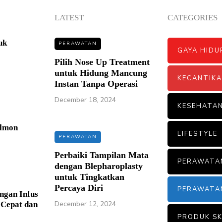
LATEST
CATEGORIES
uk
PERAWATAN
GAYA HIDU
Pilih Nose Up Treatment
untuk Hidung Mancung
KECANTIK
Instan Tanpa Operasi
December 18, 2024
KESEHATA
almon
LIFESTYLE
PERAWATAN
Perbaiki Tampilan Mata
PERAWATA
dengan Blepharoplasty
untuk Tingkatkan
Percaya Diri
PERAWATA
ngan Infus
December 12, 2024
 Cepat dan
PRODUK SK