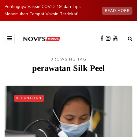
Pentingnya Vaksin COVID-19, dan Tips
READ MORE
Menemukan Tempat Vaksin Terdekat!
BROWSING TAG
perawatan Silk Peel
KECANTIKAN