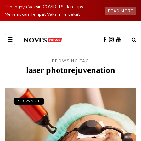
Pentingnya Vaksin COVID-19, dan Tips
READ MORE
Menemukan Tempat Vaksin Terdekat!
BROWSING TAG
laser photorejuvenation
PERAWATAN