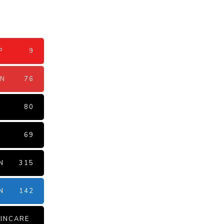
P
9
AN
76
N
80
69
N
315
N
142
INCARE