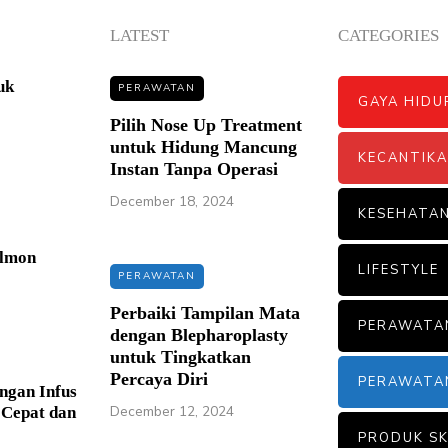
LATEST
CATEGORIES
uk
PERAWATAN
GAYA HIDU
Pilih Nose Up Treatment
untuk Hidung Mancung
KECANTIK
Instan Tanpa Operasi
December 18, 2024
KESEHATA
almon
LIFESTYLE
PERAWATAN
Perbaiki Tampilan Mata
PERAWATA
dengan Blepharoplasty
untuk Tingkatkan
Percaya Diri
PERAWATA
ngan Infus
December 12, 2024
 Cepat dan
PRODUK SK