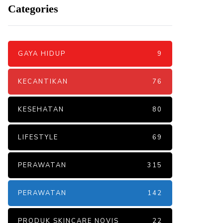
Categories
GAYA HIDUP
9
KECANTIKAN
76
KESEHATAN
80
LIFESTYLE
69
PERAWATAN
315
PERAWATAN
142
PRODUK SKINCARE NOVIS
22