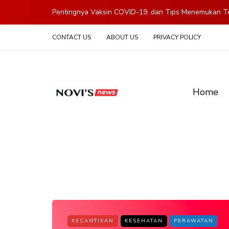
Pentingnya Vaksin COVID-19, dan Tips Menemukan Te
CONTACT US
ABOUT US
PRIVACY POLICY
Home
KECANTIKAN
KESEHATAN
PERAWATAN