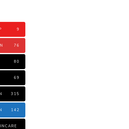
P
9
AN
76
N
80
69
N
315
N
142
INCARE