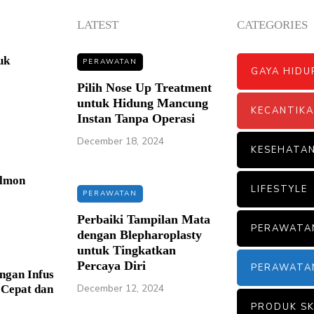
LATEST
CATEGORIES
uk
PERAWATAN
GAYA HIDU
Pilih Nose Up Treatment
untuk Hidung Mancung
KECANTIK
Instan Tanpa Operasi
December 18, 2024
KESEHATA
almon
LIFESTYLE
PERAWATAN
Perbaiki Tampilan Mata
PERAWATA
dengan Blepharoplasty
untuk Tingkatkan
Percaya Diri
PERAWATA
ngan Infus
December 12, 2024
 Cepat dan
PRODUK SK