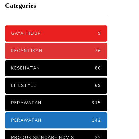
Categories
GAYA HIDUP
9
KECANTIKAN
76
KESEHATAN
80
LIFESTYLE
69
PERAWATAN
315
PERAWATAN
142
PRODUK SKINCARE NOVIS
22