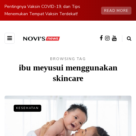
Pentingnya Vaksin COVID-19, dan Tips
READ MORE
Menemukan Tempat Vaksin Terdekat!
BROWSING TAG
ibu meyusui menggunakan
skincare
KESEHATAN