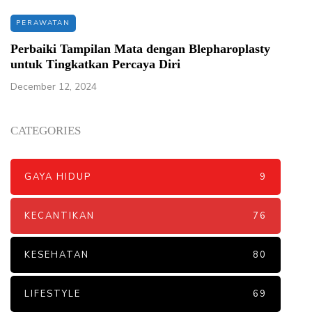
PERAWATAN
Perbaiki Tampilan Mata dengan Blepharoplasty
untuk Tingkatkan Percaya Diri
December 12, 2024
CATEGORIES
GAYA HIDUP
9
KECANTIKAN
76
KESEHATAN
80
LIFESTYLE
69