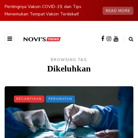
Pentingnya Vaksin COVID-19, dan Tips
READ MORE
Menemukan Tempat Vaksin Terdekat!
BROWSING TAG
Dikeluhkan
KECANTIKAN
PERAWATAN