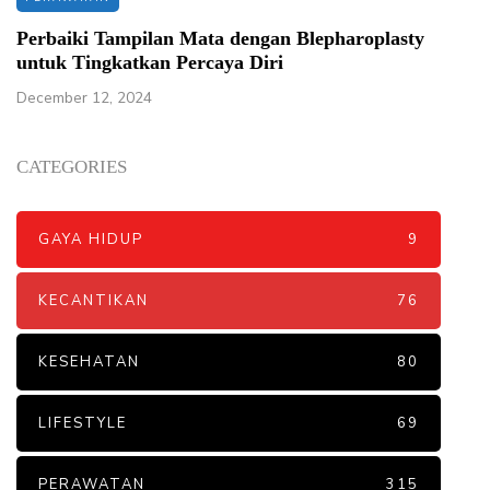
Perbaiki Tampilan Mata dengan Blepharoplasty
untuk Tingkatkan Percaya Diri
December 12, 2024
CATEGORIES
GAYA HIDUP
9
KECANTIKAN
76
KESEHATAN
80
LIFESTYLE
69
PERAWATAN
315