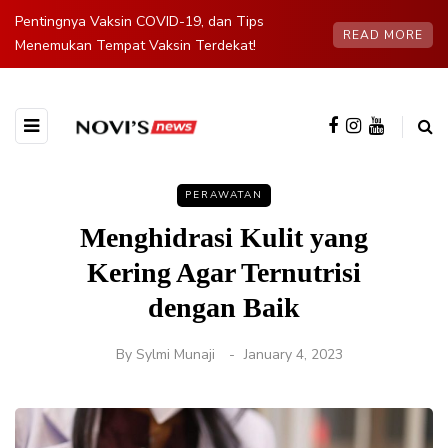
Pentingnya Vaksin COVID-19, dan Tips
READ MORE
Menemukan Tempat Vaksin Terdekat!
PERAWATAN
Menghidrasi Kulit yang
Kering Agar Ternutrisi
dengan Baik
By
Sylmi Munaji
January 4, 2023