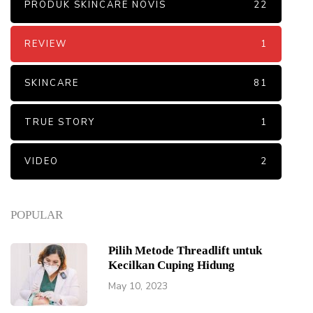
PRODUK SKINCARE NOVIS
22
REVIEW
1
SKINCARE
81
TRUE STORY
1
VIDEO
2
POPULAR
Pilih Metode Threadlift untuk
Kecilkan Cuping Hidung
May 10, 2023