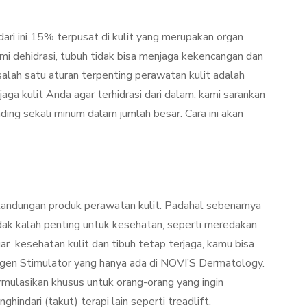
 dari ini 15% terpusat di kulit yang merupakan organ
ami dehidrasi, tubuh tidak bisa menjaga kekencangan dan
alah satu aturan terpenting perawatan kulit adalah
ga kulit Anda agar terhidrasi dari dalam, kami sarankan
ding sekali minum dalam jumlah besar. Cara ini akan
kandungan produk perawatan kulit. Padahal sebenarnya
dak kalah penting untuk kesehatan, seperti meredakan
r kesehatan kulit dan tibuh tetap terjaga, kamu bisa
gen Stimulator yang hanya ada di NOVI’S Dermatology.
rmulasikan khusus untuk orang-orang yang ingin
ndari (takut) terapi lain seperti treadlift.