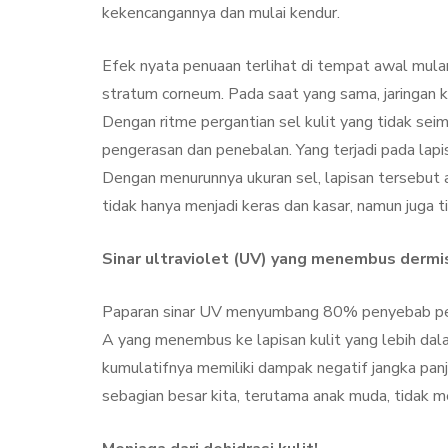
Treatment, Satu
kekencangannya dan mulai kendur.
Perawatan Seg
Manfaat
Efek nyata penuaan terlihat di tempat awal mulany
stratum corneum. Pada saat yang sama, jaringan k
By
Sylmi Munaji
Nove
Dengan ritme pergantian sel kulit yang tidak se
pengerasan dan penebalan. Yang terjadi pada lapis
Dengan menurunnya ukuran sel, lapisan tersebut a
tidak hanya menjadi keras dan kasar, namun juga ti
Sinar ultraviolet (UV) yang menembus derm
Paparan sinar UV menyumbang 80% penyebab pen
A yang menembus ke lapisan kulit yang lebih dal
kumulatifnya memiliki dampak negatif jangka panja
sebagian besar kita, terutama anak muda, tidak 