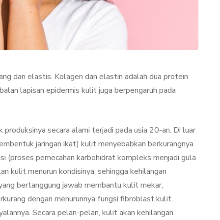
cang dan elastis. Kolagen dan elastin adalah dua protein
alan lapisan epidermis kulit juga berpengaruh pada
TAN
LIFESTYLE
roduksinya secara alami terjadi pada usia 20-an. Di luar
l pembentuk jaringan ikat) kulit menyebabkan berkurangnya
kasi (proses pemecahan karbohidrat kompleks menjadi gula
 kulit menurun kondisinya, sehingga kehilangan
n yang bertanggung jawab membantu kulit mekar,
kurang dengan menurunnya fungsi fibroblast kulit.
ator
Terjadi Pengelupasan
yalannya. Secara pelan-pelan, kulit akan kehilangan