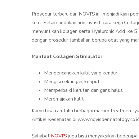
Prosedur terbaru dari NOVI’S ini, menjadi kian 
kulit. Selain tindakan non invasif, cara kerja Col
menyuntikan kolagen serta Hyaluronic Acid ke 5 ti
dengan prosedur tambahan berupa obat yang manf
Manfaat Collagen Stimulator
Mengencangkan kulit yang kendur
Mengisi cekungan, keriput
Memperbaiki kerutan dan garis halus
Meremajakan kulit
Kamu bisa cari tahu berbagai macam treatment ya
Artikel Kesehatan di www.novisdermatology.co.i
Sahabat
NOVI’S
juga bisa menyaksikan beberapa