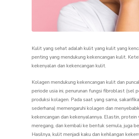
Kulit yang sehat adalah kulit yang kulit yang ken
penting yang mendukung kekencangan kulit. Keteb
kekenyalan dan kekencangan kulit.
KECANTIKAN
PERAWA
Kolagen mendukung kekencangan kulit dan puncak p
periode usia ini, penurunan fungsi fibroblast (se
produksi kolagen. Pada saat yang sama, sakarifi
sederhana) memengaruhi kolagen dan menyebabkan
kekencangan dan kekenyalannya. Elastin, protei
meregang, dan kembali ke bentuk semula, juga ber
Collagen Stimul
Hasilnya, kulit menjadi kaku dan kehilangan keken