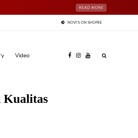
READ MORE
NOVI’S ON SHOPEE
ry
Video
 Kualitas