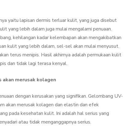
Kulit Setelah Facial
udang
Treatment? Ini
Penjelasannya
a yaitu lapisan dermis terluar kulit, yang juga disebut
ulit yang lebih dalam juga mulai mengalami penuaan.
mber 26, 2021
By
Sylmi Munaji
November 20, 2021
imbang, kehilangan kadar kelembapan akan mengakibatkan
an kulit yang lebih dalam, sel-sel akan mulai menyusut.
kan terus menipis. Hasil akhirnya adalah permukaan kulit
pis dan tidak lagi terasa kenyal.
is akan merusak kolagen
uaan dengan kerusakan yang signifikan. Gelombang UV-
am akan merusak kolagen dan elastin dan efek
ng pada kesehatan kulit. Ini adalah hal serius yang
menyadari atau tidak menganggapnya serius.