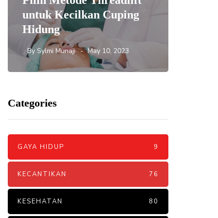
Pilih Metode Threadlift
Mengat
untuk Kecilkan Cuping
yang 
Hidung
DNA S
By
Sylmi Munaji
May 10, 2023
By
Sylmi 
Categories
GAYA HIDUP
9
KECANTIKAN
76
KESEHATAN
80