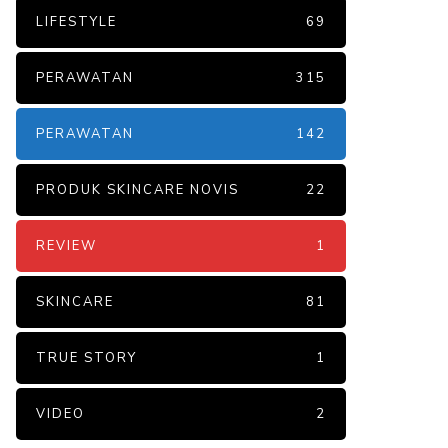
LIFESTYLE
69
PERAWATAN
315
PERAWATAN
142
PRODUK SKINCARE NOVIS
22
REVIEW
1
SKINCARE
81
TRUE STORY
1
VIDEO
2