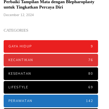
Perbaiki Tampilan Mata dengan Blepharoplasty
untuk Tingkatkan Percaya Diri
December 12, 2024
CATEGORIES
GAYA HIDUP
9
KECANTIKAN
76
KESEHATAN
80
LIFESTYLE
69
PERAWATAN
142