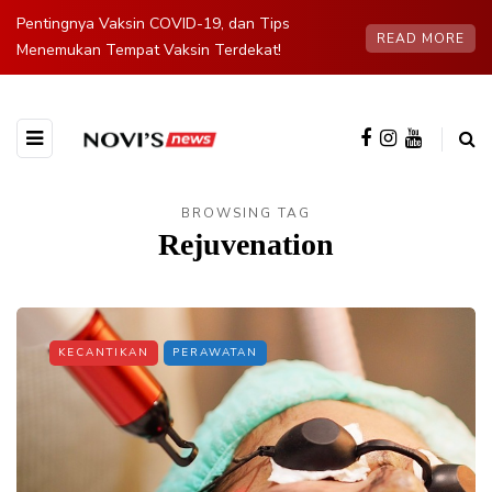
Pentingnya Vaksin COVID-19, dan Tips
READ MORE
Menemukan Tempat Vaksin Terdekat!
BROWSING TAG
Rejuvenation
KECANTIKAN
PERAWATAN