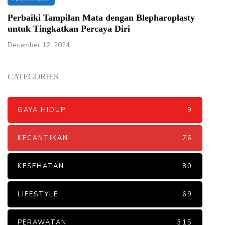
Perbaiki Tampilan Mata dengan Blepharoplasty
untuk Tingkatkan Percaya Diri
December 12, 2024
CATEGORIES
GAYA HIDUP
9
KECANTIKAN
76
KESEHATAN
80
LIFESTYLE
69
PERAWATAN
315