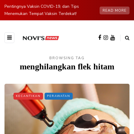
Pentingnya Vaksin COVID-19, dan Tips
READ MORE
Menemukan Tempat Vaksin Terdekat!
BROWSING TAG
menghilangkan flek hitam
KECANTIKAN
PERAWATAN