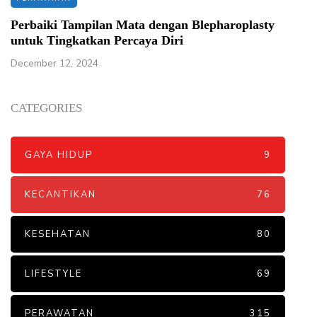
Perbaiki Tampilan Mata dengan Blepharoplasty
untuk Tingkatkan Percaya Diri
December 12, 2024
CATEGORIES
GAYA HIDUP
9
KECANTIKAN
76
KESEHATAN
80
LIFESTYLE
69
PERAWATAN
315